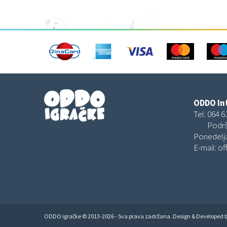
ODDO Int
Tel:
064 6
Podrš
Ponedelja
E-mail:
of
ODDO igračke © 2013-2026 - Sva prava zadržana. Design & Developed 