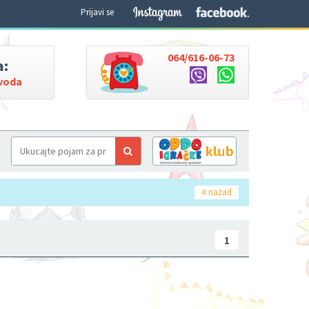
Prijavi se
064/616-06-73
a:
zvoda
nazad
1