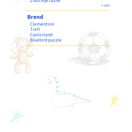
Životinje razne
Humor
+ više
Fantastika
Brend
Gradovi i Gradjevine
Priroda i Pejzaži
Clementoni
Trefl
Castorland
Bluebird puzzle