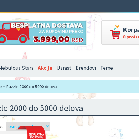
Korp
0 proi
Nebulous Stars
Akcija
Uzrast
Brendovi
Teme
e
Puzzle 2000 do 5000 delova
le 2000 do 5000 delova
po: