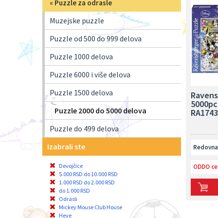
«
Puzzle za odrasle
Muzejske puzzle
Puzzle od 500 do 999 delova
Puzzle 1000 delova
Puzzle 6000 i više delova
Puzzle 1500 delova
Ravens
5000pcs
Puzzle 2000 do 5000 delova
RA1743
Puzzle do 499 delova
Izabrali ste
Redovna 
Devojčice
ODDO ce
5.000 RSD do 10.000 RSD
1.000 RSD do 2.000 RSD
do 1.000 RSD
Odrasli
Mickey Mouse Club House
Heye