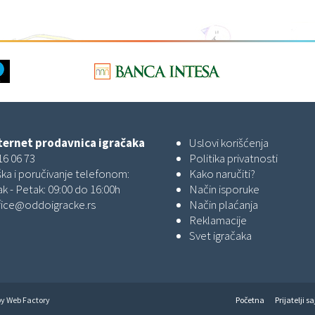
ernet prodavnica igračaka
Uslovi korišćenja
16 06 73
Politika privatnosti
ka i poručivanje telefonom:
Kako naručiti?
k - Petak: 09:00 do 16:00h
Način isporuke
fice@oddoigracke.rs
Način plaćanja
Reklamacije
Svet igračaka
by
Web Factory
Početna
Prijatelji sa