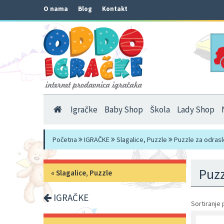
O nama
Blog
Kontakt
Igračke
Baby Shop
Škola
Lady Shop
Početna
IGRAČKE
Slagalice, Puzzle
Puzzle za odrasl
Puzz
«
Slagalice, Puzzle
IGRAČKE
Sortiranje 