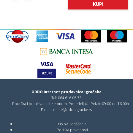
KUPI
ODDO Internet prodavnica igračaka
Tel:
064 616 06 73
Podrška i poručivanje telefonom: Ponedeljak - Petak: 09:00 do 16:00h
E-mail:
office@oddoigracke.rs
Uslovi korišćenja
Politika privatnosti