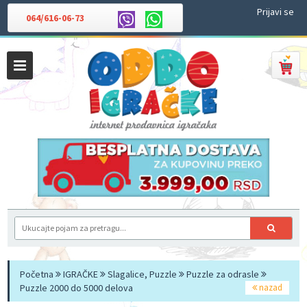
Prijavi se
064/616-06-73
Početna
IGRAČKE
Slagalice, Puzzle
Puzzle za odrasle
Puzzle 2000 do 5000 delova
nazad