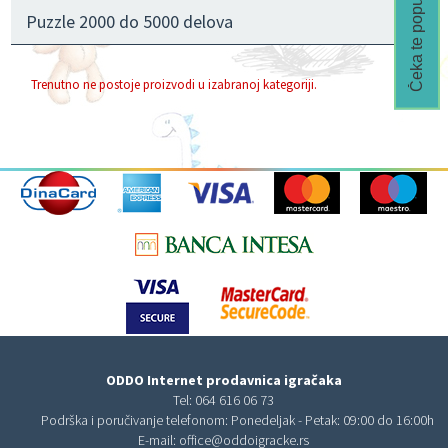
Čeka te popust🎁
Puzzle 2000 do 5000 delova
Trenutno ne postoje proizvodi u izabranoj kategoriji.
ODDO Internet prodavnica igračaka
Tel:
064 616 06 73
Podrška i poručivanje telefonom: Ponedeljak - Petak: 09:00 do 16:00h
E-mail:
office@oddoigracke.rs