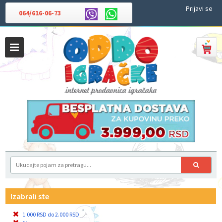
Prijavi se
064/616-06-73
Izabrali ste
1.000 RSD do 2.000 RSD