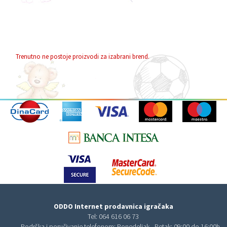
Trenutno ne postoje proizvodi za izabrani brend.
ODDO Internet prodavnica igračaka
Tel:
064 616 06 73
Podrška i poručivanje telefonom: Ponedeljak - Petak: 09:00 do 16:00h