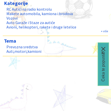
Kategorije
RC Autići na radio kontrolu
Makete automobila, kamiona i brodova
Vozovi
Auto Garaže i Staze za autiće
Avioni, helikopteri, rakete i druge letelice
Autići, motori i razni setovi
+ više
Figure i setovi
Tema
Traktori, Kamioni, Građevinske mašine
Prevozna sredstva
Auti,motori,kamioni
Čeka te popust🎁