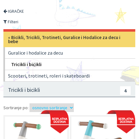
IGRAČKE
Filteri
«
Bicikli, Tricikli, Trotineti, Guralice i Hodalice za decu i
bebe
Guralice i hodalice za decu
Tricikli i bicikli
Scooteri, trotineti, roleri i skateboardi
Tricikli i bicikli
4
Sortiranje po: