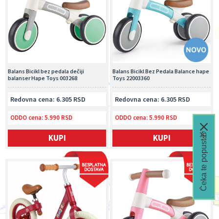
Balans Bicikl bez pedala dečiji
Balans Bicikl Bez Pedala Balance hape
balanser Hape Toys 003268
Toys 22003360
Redovna cena: 6.305 RSD
Redovna cena: 6.305 RSD
ODDO cena:
5.990 RSD
ODDO cena:
5.990 RSD
Čeka te popust🎁
KUPI
KUPI