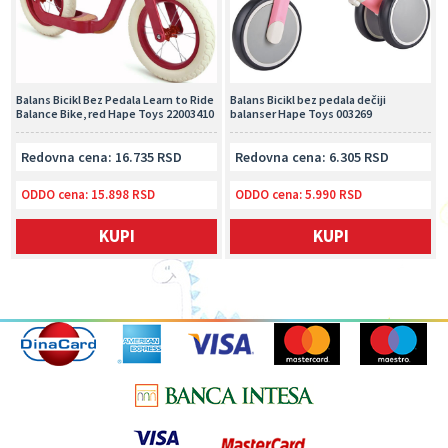
Balans Bicikl Bez Pedala Learn to Ride
Balans Bicikl bez pedala dečiji
Balance Bike, red Hape Toys 22003410
balanser Hape Toys 003269
Redovna cena: 16.735 RSD
Redovna cena: 6.305 RSD
ODDO cena:
15.898 RSD
ODDO cena:
5.990 RSD
KUPI
KUPI