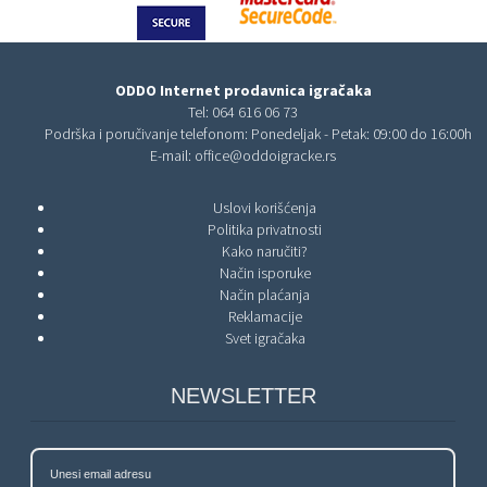
ODDO Internet prodavnica igračaka
Tel:
064 616 06 73
Podrška i poručivanje telefonom: Ponedeljak - Petak: 09:00 do 16:00h
E-mail:
office@oddoigracke.rs
Uslovi korišćenja
Politika privatnosti
Kako naručiti?
Način isporuke
Način plaćanja
Reklamacije
Svet igračaka
NEWSLETTER