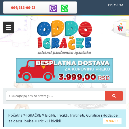
Prijavi se
064/616-06-73
Početna
IGRAČKE
Bicikli, Tricikli, Trotineti, Guralice i Hodalice
za decu i bebe
Tricikli i bicikli
nazad