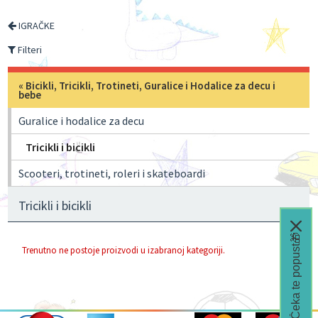
IGRAČKE
Filteri
«
Bicikli, Tricikli, Trotineti, Guralice i Hodalice za decu i
bebe
Guralice i hodalice za decu
Tricikli i bicikli
Scooteri, trotineti, roleri i skateboardi
Tricikli i bicikli
Čeka te popust🎁
Trenutno ne postoje proizvodi u izabranoj kategoriji.