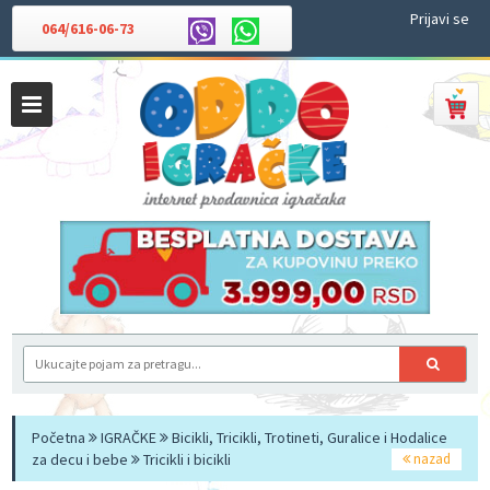
Prijavi se
064/616-06-73
Početna
IGRAČKE
Bicikli, Tricikli, Trotineti, Guralice i Hodalice
za decu i bebe
Tricikli i bicikli
nazad