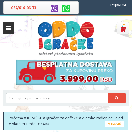
Prijavi se
064/616-06-73
Početna
IGRAČKE
Igračke za dečake
Alatske radionice i alati
Alat set Dede 038460
nazad