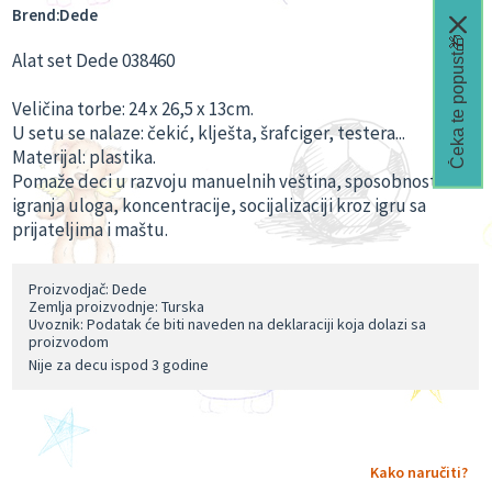
Brend:
Dede
Čeka te popust🎁
Alat set Dede 038460
Veličina torbe: 24 x 26,5 x 13cm.
U setu se nalaze: čekić, klješta, šrafciger, testera...
Materijal: plastika.
Pomaže deci u razvoju manuelnih veština, sposobnosti
igranja uloga, koncentracije, socijalizaciji kroz igru sa
prijateljima i maštu.
Proizvodjač: Dede
Zemlja proizvodnje: Turska
Uvoznik: Podatak će biti naveden na deklaraciji koja dolazi sa
proizvodom
Nije za decu ispod 3 godine
Kako naručiti?