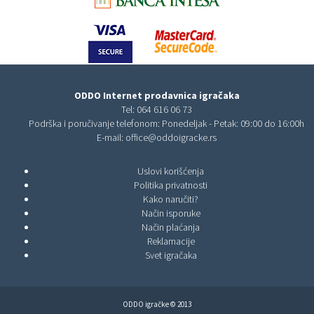
ODDO Internet prodavnica igračaka
Tel:
064 616 06 73
Podrška i poručivanje telefonom: Ponedeljak - Petak: 09:00 do 16:00h
E-mail:
office@oddoigracke.rs
Uslovi korišćenja
Politika privatnosti
Kako naručiti?
Način isporuke
Način plaćanja
Reklamacije
Svet igračaka
ODDO igračke © 2013