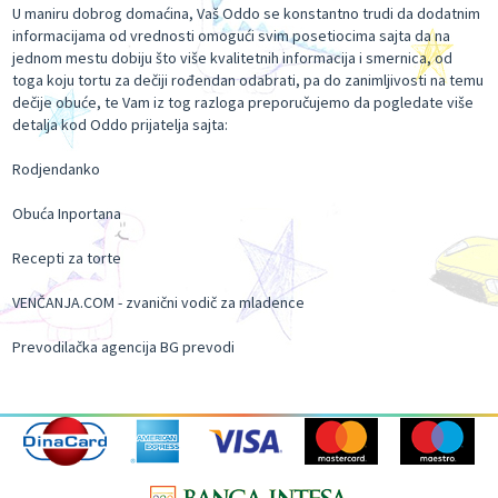
U maniru dobrog domaćina, Vaš Oddo se konstantno trudi da dodatnim
informacijama od vrednosti omogući svim posetiocima sajta da na
jednom mestu dobiju što više kvalitetnih informacija i smernica, od
toga koju tortu za dečiji rođendan odabrati, pa do zanimljivosti na temu
dečije obuće, te Vam iz tog razloga preporučujemo da pogledate više
detalja kod Oddo prijatelja sajta:
Rodjendanko
Obuća Inportana
Recepti za torte
VENČANJA.COM - zvanični vodič za mladence
Prevodilačka agencija BG prevodi