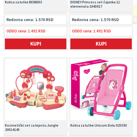
Kolica za lutke BE88055
DISNEY Princess set čajanka 11
elemenata 1043017
Redovna cena: 1.570 RSD
Redovna cena: 1.570 RSD
ODDO cena:
1.492 RSD
ODDO cena:
1.492 RSD
KUPI
KUPI
Kozmetički set za lepotu Jungle
Kolica za lutke Unicorn Dolu 025593
20014143