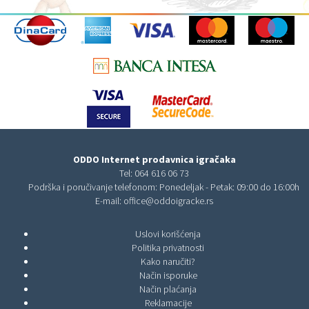
ODDO Internet prodavnica igračaka
Tel:
064 616 06 73
Podrška i poručivanje telefonom: Ponedeljak - Petak: 09:00 do 16:00h
E-mail:
office@oddoigracke.rs
Uslovi korišćenja
Politika privatnosti
Kako naručiti?
Način isporuke
Način plaćanja
Reklamacije