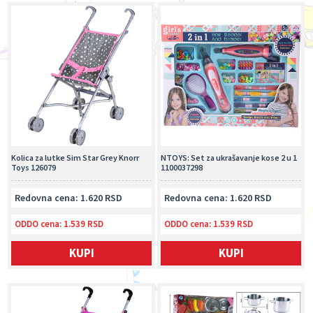
Kolica za lutke Sim Star Grey Knorr
NTOYS: Set za ukrašavanje kose 2 u 1
Toys 126079
1100037298
Redovna cena: 1.620 RSD
Redovna cena: 1.620 RSD
ODDO cena:
1.539 RSD
ODDO cena:
1.539 RSD
KUPI
KUPI