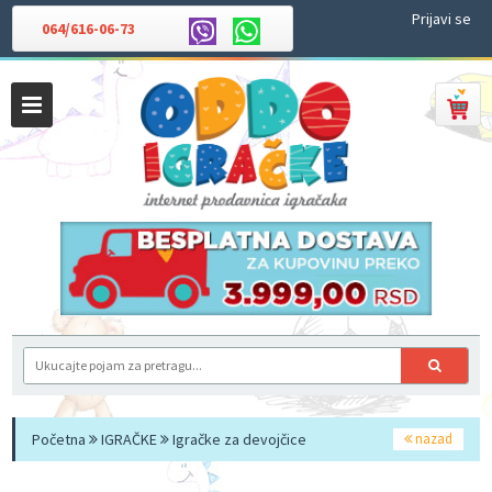
Prijavi se
064/616-06-73
Početna
IGRAČKE
Igračke za devojčice
nazad