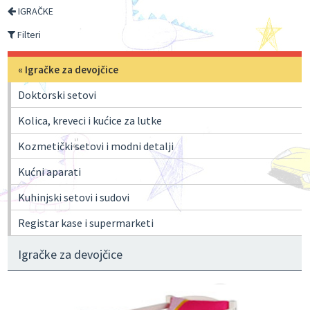
IGRAČKE
Filteri
« Igračke za devojčice
Doktorski setovi
Kolica, kreveci i kućice za lutke
Kozmetički setovi i modni detalji
Kućni aparati
Kuhinjski setovi i sudovi
Registar kase i supermarketi
Igračke za devojčice