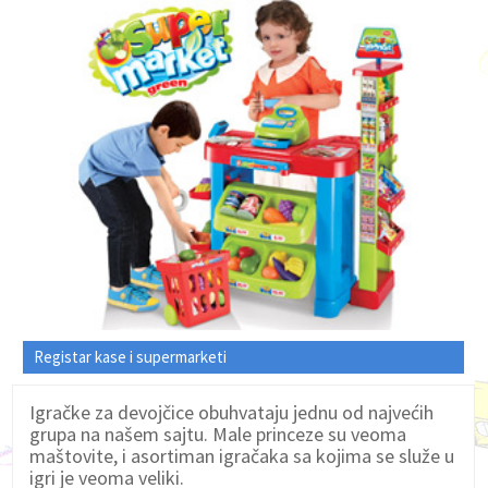
Registar kase i supermarketi
Igračke za devojčice obuhvataju jednu od najvećih
grupa na našem sajtu. Male princeze su veoma
maštovite, i asortiman igračaka sa kojima se služe u
igri je veoma veliki.