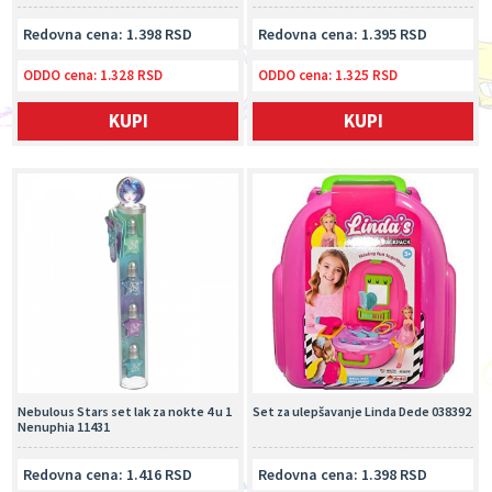
Redovna cena: 1.398 RSD
Redovna cena: 1.395 RSD
ODDO cena:
1.328 RSD
ODDO cena:
1.325 RSD
KUPI
KUPI
Nebulous Stars set lak za nokte 4 u 1
Set za ulepšavanje Linda Dede 038392
Nenuphia 11431
Redovna cena: 1.416 RSD
Redovna cena: 1.398 RSD