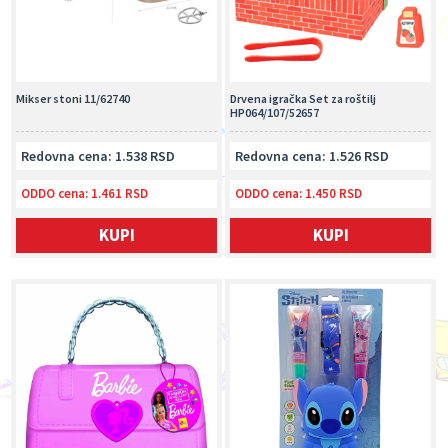
Mikser stoni 11/62740
Drvena igračka Set za roštilj
HP064/107/52657
Redovna cena: 1.538 RSD
Redovna cena: 1.526 RSD
ODDO cena:
1.461 RSD
ODDO cena:
1.450 RSD
KUPI
KUPI