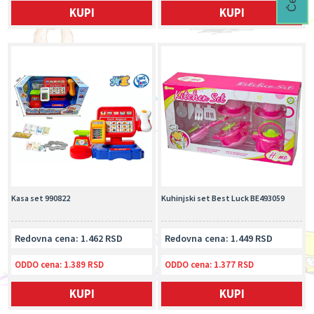
KUPI
KUPI
Kasa set 990822
Kuhinjski set Best Luck BE493059
Redovna cena: 1.462 RSD
Redovna cena: 1.449 RSD
ODDO cena:
1.389 RSD
ODDO cena:
1.377 RSD
KUPI
KUPI