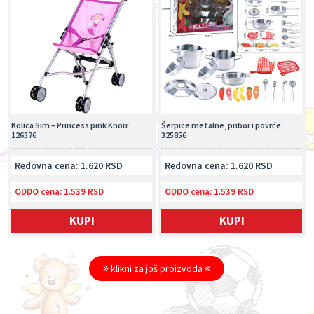
Kolica Sim – Princess pink Knorr
Šerpice metalne, pribor i povrće
126376
325856
Redovna cena: 1.620 RSD
Redovna cena: 1.620 RSD
ODDO cena:
1.539 RSD
ODDO cena:
1.539 RSD
KUPI
KUPI
klikni za još proizvoda