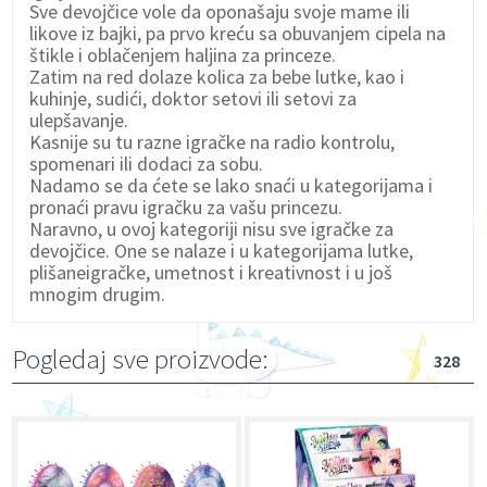
Sve devojčice vole da oponašaju svoje mame ili
likove iz bajki, pa prvo kreću sa obuvanjem cipela na
štikle i oblačenjem haljina za princeze.
Zatim na red dolaze kolica za bebe lutke, kao i
kuhinje, sudići, doktor setovi ili setovi za
ulepšavanje.
Kasnije su tu razne igračke na radio kontrolu,
spomenari ili dodaci za sobu.
Nadamo se da ćete se lako snaći u kategorijama i
pronaći pravu igračku za vašu princezu.
Naravno, u ovoj kategoriji nisu sve igračke za
devojčice. One se nalaze i u kategorijama
lutke
,
plišaneigračke
,
umetnost i kreativnost
i u još
mnogim drugim.
Pogledaj sve proizvode:
328