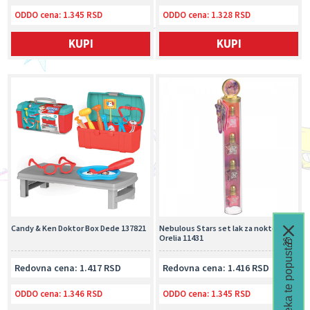
ODDO cena:
1.345 RSD
ODDO cena:
1.328 RSD
KUPI
KUPI
Candy & Ken Doktor Box Dede 137821
Nebulous Stars set lak za nokte 4 u 1
Orelia 11431
Čeka te popust🎁
Redovna cena: 1.417 RSD
Redovna cena: 1.416 RSD
ODDO cena:
1.346 RSD
ODDO cena:
1.345 RSD