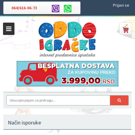
Prijavi se
064/616-06-73
Način isporuke