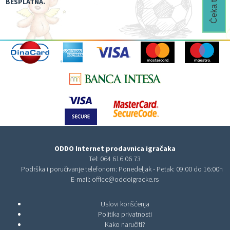
BESPLATNA.
ODDO Internet prodavnica igračaka
Tel:
064 616 06 73
Podrška i poručivanje telefonom: Ponedeljak - Petak: 09:00 do 16:00h
E-mail:
office@oddoigracke.rs
Uslovi korišćenja
Politika privatnosti
Kako naručiti?