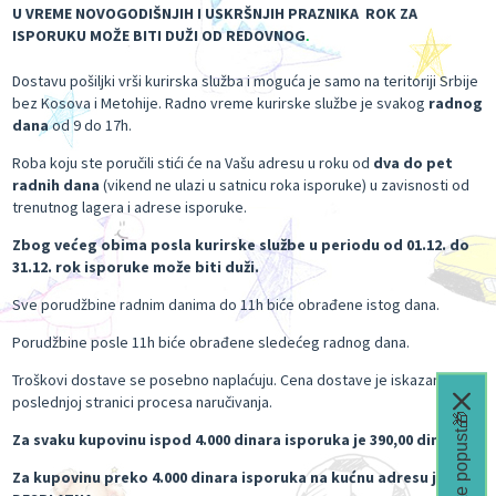
U VREME NOVOGODIŠNJIH I USKRŠNJIH PRAZNIKA ROK ZA
ISPORUKU MOŽE BITI DUŽI OD REDOVNOG
.
Dostavu pošiljki vrši kurirska služba i moguća je samo na teritoriji Srbije
bez Kosova i Metohije. Radno vreme kurirske službe je svakog
radnog
dana
od 9 do 17h.
Roba koju ste poručili stići će na Vašu adresu u roku od
dva do pet
radnih dana
(vikend ne ulazi u satnicu roka isporuke) u zavisnosti od
trenutnog lagera i adrese isporuke.
Zbog većeg obima posla kurirske službe u periodu od 01.12. do
31.12. rok isporuke može biti duži.
Sve porudžbine radnim danima do 11h biće obrađene istog dana.
Porudžbine posle 11h biće obrađene sledećeg radnog dana.
Troškovi dostave se posebno naplaćuju. Cena dostave je iskazana na
poslednjoj stranici procesa naručivanja.
Čeka te popust🎁
Za svaku kupovinu ispod 4.000 dinara isporuka je 390,00 dinara.
Za kupovinu preko 4.000 dinara isporuka na kućnu adresu je