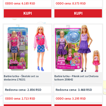
ODDO cena:
6.185 RSD
ODDO cena:
8.373 RSD
KUPI
KUPI
Barbie lutka – Školski set sa
Barbie lutka – Piknik set sa Chelsea
dodacima 176151
lutkom 258642
Redovna cena: 2.856 RSD
Redovna cena: 3.468 RSD
ODDO cena:
2.713 RSD
ODDO cena:
3.295 RSD