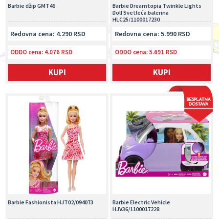
Barbie džip GMT46
Barbie Dreamtopia Twinkle Lights
Doll Svetleća balerina
HLC25/1100017230
Redovna cena: 4.290 RSD
Redovna cena: 5.990 RSD
ODDO cena:
4.076 RSD
ODDO cena:
5.691 RSD
KUPI
KUPI
Barbie Fashionista HJT02/094073
Barbie Electric Vehicle
HJV36/1100017228