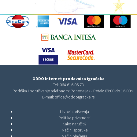
ODDO Internet prodavnica igračaka
Tel:
064 616 06 73
Podrška i poručivanje telefonom: Ponedeljak - Petak: 09:00 do 16:00h
E-mail:
office@oddoigracke.rs
Uslovi korišćenja
Politika privatnosti
Kako naručiti?
Način isporuke
Način plaćanja