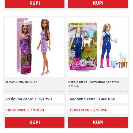
KUPI
KUPI
Barbie lutka 1036072
Barbie lutka – Veterinar na farmi
175956
Redovna cena: 1.869 RSD
Redovna cena: 3.468 RSD
ODDO cena:
1.776 RSD
ODDO cena:
3.295 RSD
KUPI
KUPI