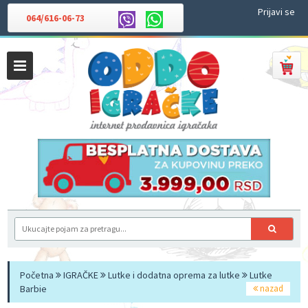
Prijavi se
064/616-06-73
Početna
IGRAČKE
Lutke i dodatna oprema za lutke
Lutke
Barbie
nazad