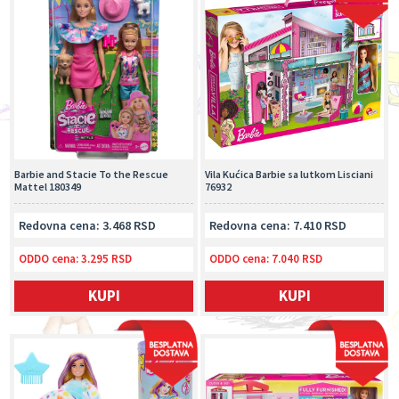
Barbie and Stacie To the Rescue
Vila Kućica Barbie sa lutkom Lisciani
Mattel 180349
76932
Redovna cena: 3.468 RSD
Redovna cena: 7.410 RSD
ODDO cena:
3.295 RSD
ODDO cena:
7.040 RSD
KUPI
KUPI