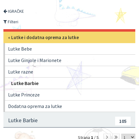
IGRAČKE
Filteri
«
Lutke i dodatna oprema za lutke
Lutke Bebe
Lutke Ginjole i Marionete
Lutke razne
Lutke Barbie
Lutke Princeze
Dodatna oprema za lutke
Lutke Barbie
105
Strana
1
/ 5