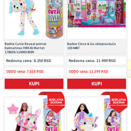
Barbie Cutie Reveal animal
Barbie Close & Go sklopiva kuća
Dalmatinac HRK41 Mattel
1034487
178636/1100034589
Redovna cena: 8.250 RSD
Redovna cena: 11.999 RSD
ODDO cena:
7.838 RSD
ODDO cena:
11.399 RSD
KUPI
KUPI