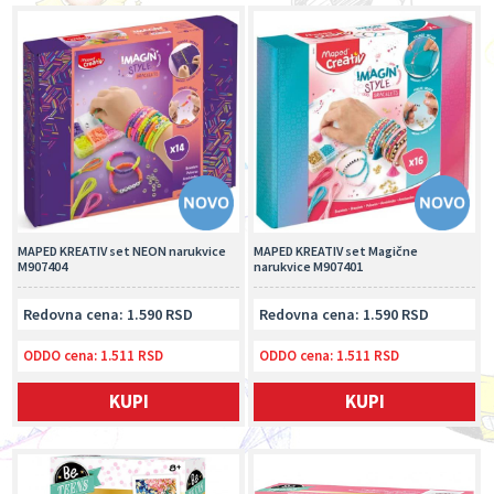
MAPED KREATIV set NEON narukvice
MAPED KREATIV set Magične
M907404
narukvice M907401
Redovna cena: 1.590 RSD
Redovna cena: 1.590 RSD
ODDO cena:
1.511 RSD
ODDO cena:
1.511 RSD
KUPI
KUPI