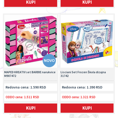
KUPI
KUPI
MAPED KREATIV set BARBIE narukvice
Lisciani Set Frozen Škola dizajna
M907472
31742
Redovna cena: 1.590 RSD
Redovna cena: 1.390 RSD
ODDO cena:
1.511 RSD
ODDO cena:
1.321 RSD
KUPI
KUPI