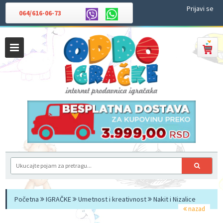
Prijavi se
064/616-06-73
Početna
IGRAČKE
Umetnost i kreativnost
Nakit i Nizalice
nazad