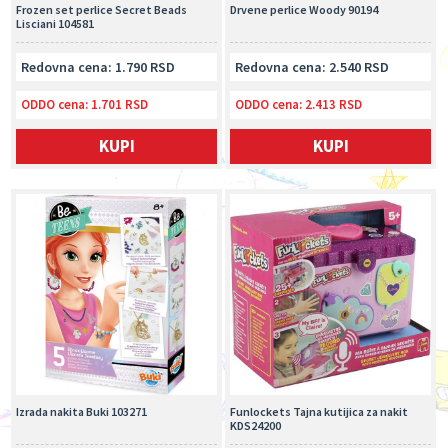
Frozen set perlice Secret Beads
Drvene perlice Woody 90194
Lisciani 104581
Redovna cena: 1.790 RSD
Redovna cena: 2.540 RSD
ODDO cena:
1.701 RSD
ODDO cena:
2.413 RSD
KUPI
KUPI
Izrada nakita Buki 103271
Funlockets Tajna kutijica za nakit
KDS24200