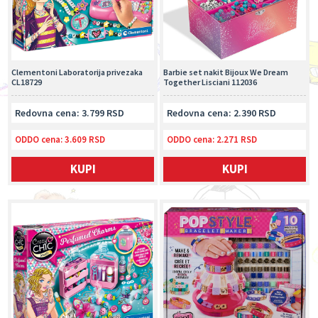
Clementoni Laboratorija privezaka
Barbie set nakit Bijoux We Dream
CL18729
Together Lisciani 112036
Redovna cena: 3.799 RSD
Redovna cena: 2.390 RSD
ODDO cena:
3.609 RSD
ODDO cena:
2.271 RSD
KUPI
KUPI