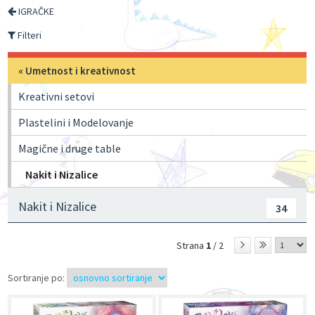
IGRAČKE
Filteri
«
Umetnost i kreativnost
Kreativni setovi
Plastelini i Modelovanje
Magične i druge table
Nakit i Nizalice
Nakit i Nizalice
34
Strana
1
/ 2
Sortiranje po: