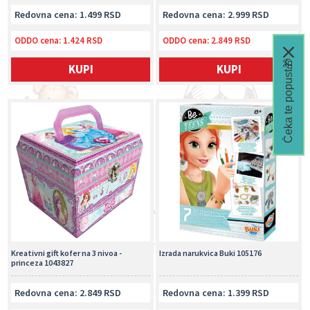
Redovna cena: 1.499 RSD
Redovna cena: 2.999 RSD
ODDO cena:
1.424 RSD
ODDO cena:
2.849 RSD
Čeka te popust🎁
KUPI
KUPI
Kreativni gift kofer na 3 nivoa -
Izrada narukvica Buki 105176
princeza 1043827
Redovna cena: 2.849 RSD
Redovna cena: 1.399 RSD