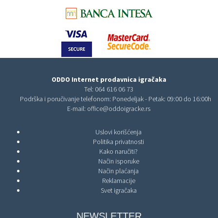
ODDO Internet prodavnica igračaka
Tel:
064 616 06 73
Podrška i poručivanje telefonom: Ponedeljak - Petak: 09:00 do 16:00h
E-mail:
office@oddoigracke.rs
Uslovi korišćenja
Politika privatnosti
Kako naručiti?
Način isporuke
Način plaćanja
Reklamacije
Svet igračaka
NEWSLETTER