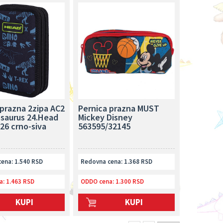
 prazna 2zipa AC2
Pernica prazna MUST
saurus 24.Head
Mickey Disney
26 crno-siva
563595/32145
ena: 1.540 RSD
Redovna cena: 1.368 RSD
a:
1.463 RSD
ODDO cena:
1.300 RSD
KUPI
KUPI