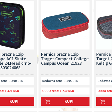
 prazna 1zip
Pernica prazna 1zip
Pernica
opa AC1 Skate
Target Compact College
Target 
le 24.Head crno-
Campus Ocean 21928
Keltig 
 503024068
cena: 1.390 RSD
Redovna cena: 1.295 RSD
Redovna c
na:
1.321 RSD
ODDO cena:
1.230 RSD
ODDO cen
KUPI
KUPI