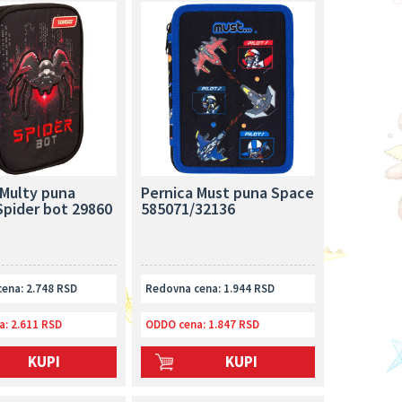
 Multy puna
Pernica Must puna Space
Spider bot 29860
585071/32136
ena: 2.748 RSD
Redovna cena: 1.944 RSD
a:
2.611 RSD
ODDO cena:
1.847 RSD
KUPI
KUPI