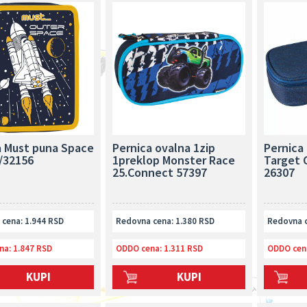
a Must puna Space
Pernica ovalna 1zip
Pernica 
/32156
1preklop Monster Race
Target 
25.Connect 57397
26307
cena: 1.944 RSD
Redovna cena: 1.380 RSD
Redovna c
na:
1.847 RSD
ODDO cena:
1.311 RSD
ODDO cen
KUPI
KUPI