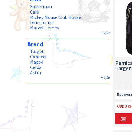
Spiderman
Cars
Mickey Mouse Club House
Dinosaurusi
Marvel Heroes
Harry Potter
+ više
Nebulous Stars škola
Brend
Target
Connect
Maped
Pernica
Cerda
Target
Astra
Head
+ više
Nebulous Stars
Must
Redovna 
ODDO ce