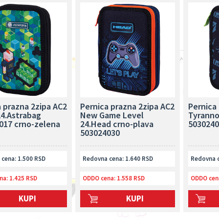
a prazna 2zipa AC2
Pernica prazna 2zipa AC2
Pernica
4.Astrabag
New Game Level
Tyranno
017 crno-zelena
24.Head crno-plava
5030240
503024030
cena: 1.500 RSD
Redovna cena: 1.640 RSD
Redovna c
na:
1.425 RSD
ODDO cena:
1.558 RSD
ODDO cen
KUPI
KUPI