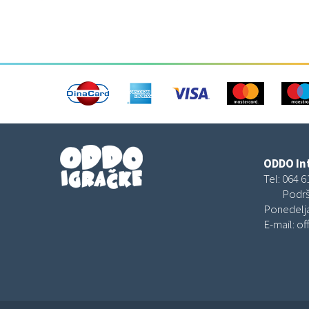
ODDO Int
Tel:
064 6
Podrš
Ponedelja
E-mail:
of