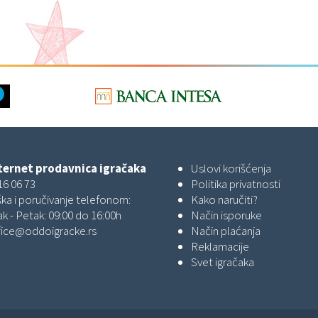
ernet prodavnica igračaka
Uslovi korišćenja
16 06 73
Politika privatnosti
ka i poručivanje telefonom:
Kako naručiti?
k - Petak: 09:00 do 16:00h
Način isporuke
fice@oddoigracke.rs
Način plaćanja
Reklamacije
Svet igračaka