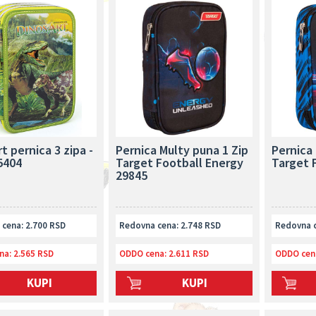
t pernica 3 zipa -
Pernica Multy puna 1 Zip
Pernica 
5404
Target Football Energy
Target 
29845
cena: 2.700 RSD
Redovna cena: 2.748 RSD
Redovna c
na:
2.565 RSD
ODDO cena:
2.611 RSD
ODDO cen
KUPI
KUPI