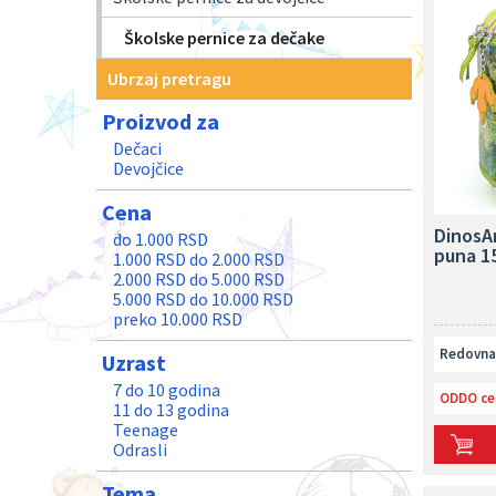
Školske pernice za dečake
Ubrzaj pretragu
Proizvod za
Dečaci
Devojčice
Cena
DinosAr
do 1.000 RSD
puna 1
1.000 RSD do 2.000 RSD
2.000 RSD do 5.000 RSD
5.000 RSD do 10.000 RSD
preko 10.000 RSD
Redovna 
Uzrast
7 do 10 godina
ODDO ce
11 do 13 godina
Teenage
Odrasli
Tema