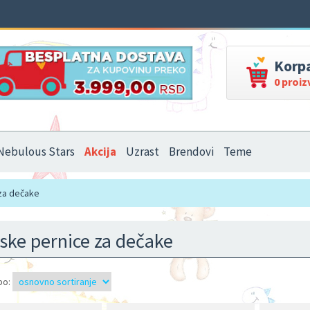
Korp
0 proi
Nebulous Stars
Akcija
Uzrast
Brendovi
Teme
za dečake
ske pernice za dečake
po: