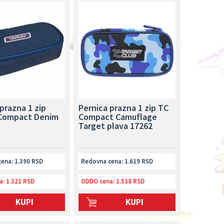
prazna 1 zip
Pernica prazna 1 zip TC
Compact Denim
Compact Camuflage
Target plava 17262
ena: 1.390 RSD
Redovna cena: 1.619 RSD
a:
1.321 RSD
ODDO cena:
1.538 RSD
KUPI
KUPI