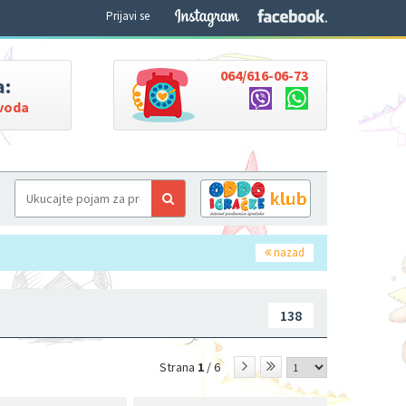
Prijavi se
064/616-06-73
a:
zvoda
nazad
138
Strana
1
/ 6