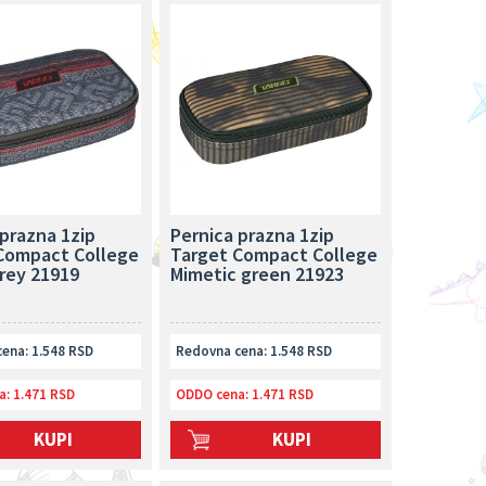
 prazna 1zip
Pernica prazna 1zip
Compact College
Target Compact College
Grey 21919
Mimetic green 21923
ena: 1.548 RSD
Redovna cena: 1.548 RSD
a:
1.471 RSD
ODDO cena:
1.471 RSD
KUPI
KUPI