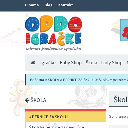
O nama
Blog
Kontakt
Igračke
Baby Shop
Škola
Lady Shop
Početna
ŠKOLA
PERNICE ZA ŠKOLU
Školske pernice 
Škol
ŠKOLA
Sortiranje 
«
PERNICE ZA ŠKOLU
Školske pernice za devojčice