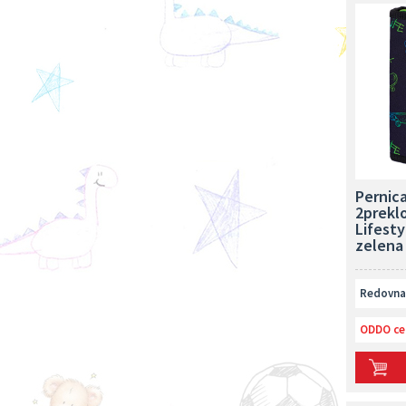
Pernica
2prekl
Lifesty
zelena
Redovna 
ODDO ce