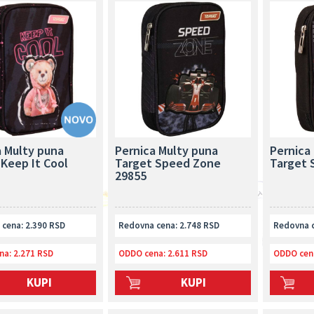
a Multy puna
Pernica Multy puna
Pernica
 Keep It Cool
Target Speed Zone
Target 
29855
cena: 2.390 RSD
Redovna cena: 2.748 RSD
Redovna c
na:
2.271 RSD
ODDO cena:
2.611 RSD
ODDO cen
KUPI
KUPI