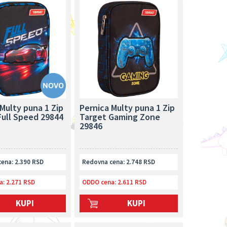
Multy puna 1 Zip
Pernica Multy puna 1 Zip
Full Speed 29844
Target Gaming Zone
29846
ena: 2.390 RSD
Redovna cena: 2.748 RSD
a:
2.271 RSD
ODDO cena:
2.611 RSD
KUPI
KUPI