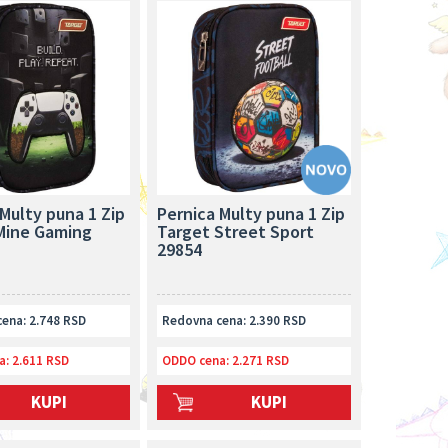
Multy puna 1 Zip
Pernica Multy puna 1 Zip
Mine Gaming
Target Street Sport
29854
ena: 2.748 RSD
Redovna cena: 2.390 RSD
a:
2.611 RSD
ODDO cena:
2.271 RSD
KUPI
KUPI