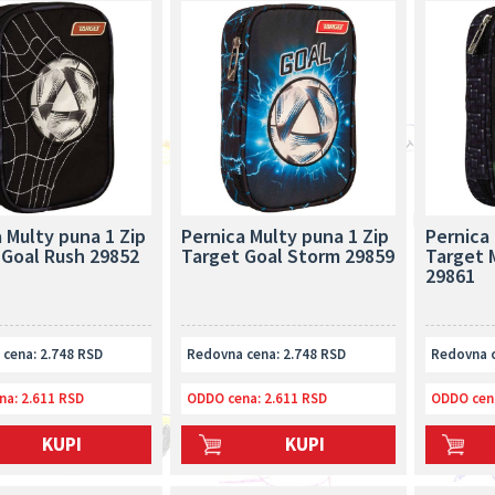
 Multy puna 1 Zip
Pernica Multy puna 1 Zip
Pernica 
 Goal Rush 29852
Target Goal Storm 29859
Target 
29861
cena: 2.748 RSD
Redovna cena: 2.748 RSD
Redovna c
na:
2.611 RSD
ODDO cena:
2.611 RSD
ODDO cen
KUPI
KUPI