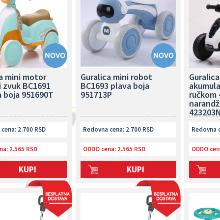
a mini motor
Guralica mini robot
Guralic
i zvuk BC1691
BC1693 plava boja
akumula
a boja 951690T
951713P
ručkom 
narandž
423203
cena: 2.700 RSD
Redovna cena: 2.700 RSD
Redovna c
na:
2.565 RSD
ODDO cena:
2.565 RSD
ODDO cen
KUPI
KUPI