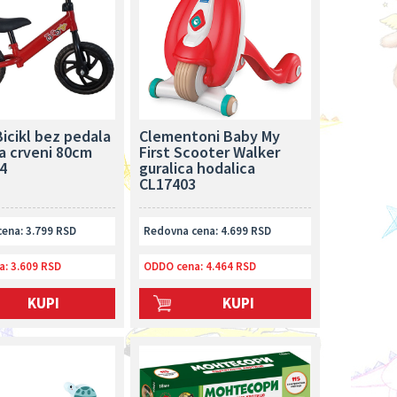
icikl bez pedala
Clementoni Baby My
a crveni 80cm
First Scooter Walker
4
guralica hodalica
CL17403
ena: 3.799 RSD
Redovna cena: 4.699 RSD
a:
3.609 RSD
ODDO cena:
4.464 RSD
KUPI
KUPI