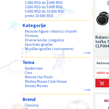
1.000 RSD do 2.000 RSD
2.000 RSD do 5.000 RSD
5.000 RSD do 10.000 RSD
preko 10.000 RSD
Kategorije
Akcione figure i likovi iz crtanih
filmova
Balance
Drvene kocke i slagalice
točka T
Sportske igračke
CLP004
Muzičke igračke i instrumenti
Kreativni setovi
+ više
Dečije puzzle do 50 delova
Tema
Igračke prilagođene deci sa posebnim
Redovna 
potrebama
Spiderman
Podne puzzle i podloge
Cars
ODDO ce
Lutke Bebe
Winnie the Pooh
ABRICK kocke
Mickey Mouse Club House
Plišane životinje
Disney Movies
Plišani omiljeni likovi
Dinosaurusi
+ više
PERTINI kocke, slagalice i
Peppa Pig
konstruktori
Brend
Frozen
QUERCETTI Bockalice Konstruktori
Minion
Clemmy
Slagalice
Marvel Heroes