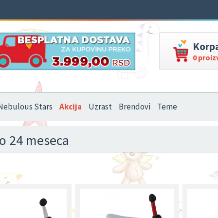
Korp
0 proi
Nebulous Stars
Akcija
Uzrast
Brendovi
Teme
do 24 meseca