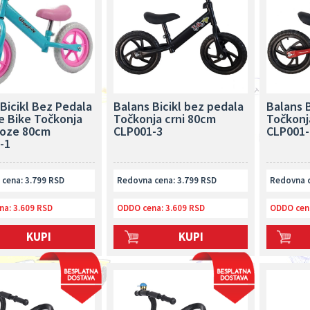
Bicikl Bez Pedala
Balans Bicikl bez pedala
Balans B
e Bike Točkonja
Točkonja crni 80cm
Točkonj
roze 80cm
CLP001-3
CLP001-
-1
cena: 3.799 RSD
Redovna cena: 3.799 RSD
Redovna c
na:
3.609 RSD
ODDO cena:
3.609 RSD
ODDO cen
KUPI
KUPI