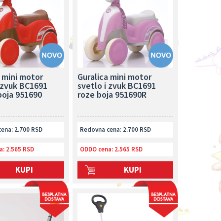
 mini motor
Guralica mini motor
i zvuk BC1691
svetlo i zvuk BC1691
boja 951690
roze boja 951690R
ena: 2.700 RSD
Redovna cena: 2.700 RSD
a:
2.565 RSD
ODDO cena:
2.565 RSD
KUPI
KUPI