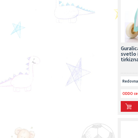
Must
Milla
Buki
Delta
Dexy
Qplay
Swim Essentials
Janod
Lionelo
Guralic
Jungle
svetlo 
Joie
tirkizn
Taf Toys
Infantino
Alecto
B kids
Redovna 
B toys
Muffik
ODDO ce
Bajkolino
Flow Amsterdam
Brbljivica
Jollein
Baby Line