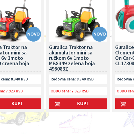
a Traktor na
Guralica Traktor na
Guralic
ator mini sa
akumulator mini sa
Clement
 6v 1moto
ručkom 6v 1moto
On Car-
 crvena boja
MB8349 zelena boja
CL1730
498083Z
cena: 8.340 RSD
Redovna cena: 8.340 RSD
Redovna c
na:
7.923 RSD
ODDO cena:
7.923 RSD
ODDO cen
KUPI
KUPI