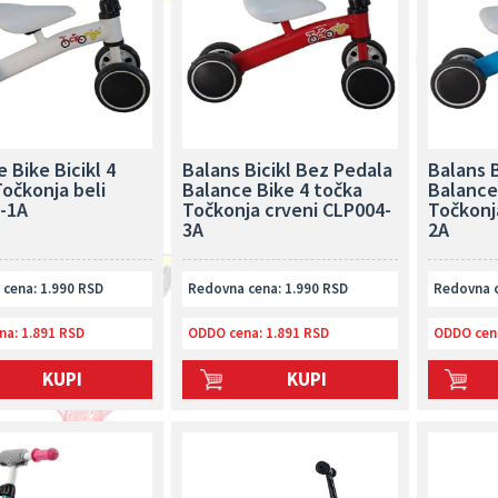
 Bike Bicikl 4
Balans Bicikl Bez Pedala
Balans B
očkonja beli
Balance Bike 4 točka
Balance
-1A
Točkonja crveni CLP004-
Točkonj
3A
2A
cena: 1.990 RSD
Redovna cena: 1.990 RSD
Redovna c
na:
1.891 RSD
ODDO cena:
1.891 RSD
ODDO cen
KUPI
KUPI