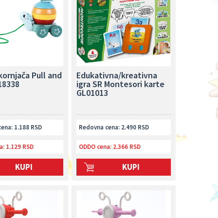
kornjača Pull and
Edukativna/kreativna
18338
igra SR Montesori karte
GL01013
ena: 1.188 RSD
Redovna cena: 2.490 RSD
a:
1.129 RSD
ODDO cena:
2.366 RSD
KUPI
KUPI