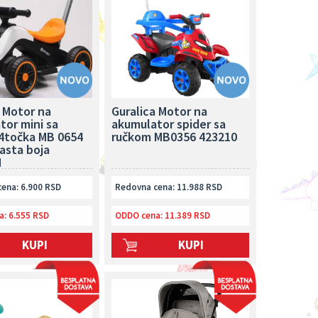
a Motor na
Guralica Motor na
tor mini sa
akumulator spider sa
4točka MB 0654
ručkom MB0356 423210
asta boja
N
ena: 6.900 RSD
Redovna cena: 11.988 RSD
a:
6.555 RSD
ODDO cena:
11.389 RSD
KUPI
KUPI