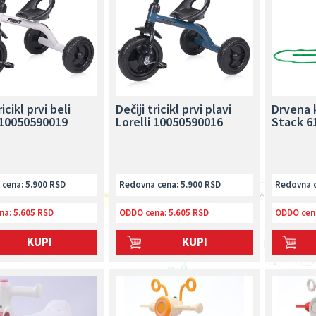
ricikl prvi beli
Dečiji tricikl prvi plavi
Drvena 
 10050590019
Lorelli 10050590016
Stack 6
cena: 5.900 RSD
Redovna cena: 5.900 RSD
Redovna c
na:
5.605 RSD
ODDO cena:
5.605 RSD
ODDO cen
KUPI
KUPI