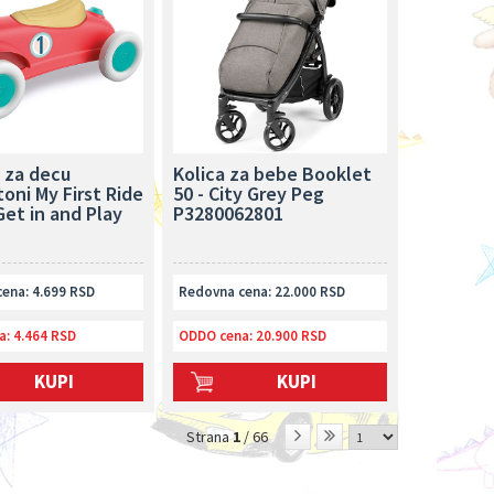
e za decu
Kolica za bebe Booklet
oni My First Ride
50 - City Grey Peg
Get in and Play
P3280062801
8
ena: 4.699 RSD
Redovna cena: 22.000 RSD
a:
4.464 RSD
ODDO cena:
20.900 RSD
KUPI
KUPI
Strana
1
/ 66