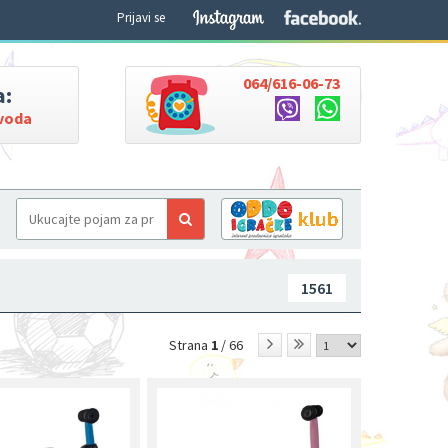
Prijavi se
064/616-06-73
a:
zvoda
1561
Strana
1
/ 66