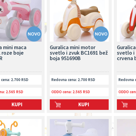
a mini maca
Guralica mini motor
Guralica
 roze boje
svetlo i zvuk BC1691 bež
svetlo 
R
boja 951690B
crvena 
cena: 2.700 RSD
Redovna cena: 2.700 RSD
Redovna c
na:
2.565 RSD
ODDO cena:
2.565 RSD
ODDO cen
KUPI
KUPI