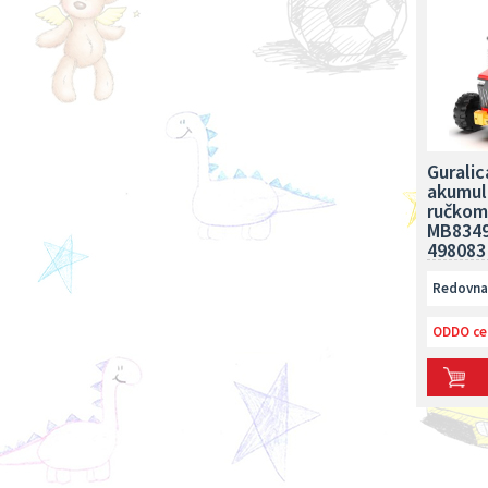
Guralic
akumul
ručkom
MB8349
498083
Redovna 
ODDO ce