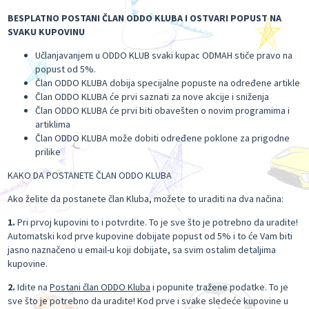
BESPLATNO POSTANI ČLAN ODDO KLUBA I OSTVARI POPUST NA
SVAKU KUPOVINU
Učlanjavanjem u ODDO KLUB svaki kupac ODMAH stiče pravo na
popust od 5%.
Član ODDO KLUBA dobija specijalne popuste na određene artikle
Član ODDO KLUBA će prvi saznati za nove akcije i sniženja
Član ODDO KLUBA će prvi biti obavešten o novim programima i
artiklima
Član ODDO KLUBA može dobiti određene poklone za prigodne
prilike
KAKO DA POSTANETE ČLAN ODDO KLUBA
Ako želite da postanete član Kluba, možete to uraditi na dva načina:
1.
Pri prvoj kupovini to i potvrdite. To je sve što je potrebno da uradite!
Automatski kod prve kupovine dobijate popust od 5% i to će Vam biti
jasno naznačeno u email-u koji dobijate, sa svim ostalim detaljima
kupovine.
2.
Idite na
Postani član ODDO Kluba
i popunite tražene podatke. To je
sve što je potrebno da uradite! Kod prve i svake sledeće kupovine u