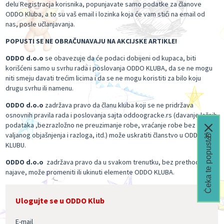
delu Registracja korisnika, popunjavate samo podatke za članove
ODDO Kluba, a to su vaš email i lozinka koja će vam stići na email od
nas, posle učlanjavanja.
POPUSTI SE NE OBRAČUNAVAJU NA AKCIJSKE ARTIKLE!
ODDO d.o.o
se obavezuje da će podaci dobijeni od kupaca, biti
korišćeni samo u svrhu rada i poslovanja ODDO KLUBA, da se ne mogu
niti smeju davati trećim licima i da se ne mogu koristiti za bilo koju
drugu svrhu ili namenu.
ODDO d.o.o
zadržava pravo da članu kluba koji se ne pridržava
osnovnih pravila rada i poslovanja sajta oddoogracke.rs (davanje lažnih
podataka ,bezrazložno ne preuzimanje robe, vraćanje robe bez
valjanog objašnjenja i razloga, itd.) može uskratiti članstvo u ODDO
Čeka te popust🎁
KLUBU.
ODDO d.o.o
zadržava pravo da u svakom trenutku, bez prethodne
najave, može promeniti ili ukinuti elemente ODDO KLUBA.
Ulogujte se u ODDO Klub
E-mail