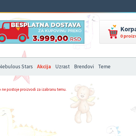
Korp
0 proi
Nebulous Stars
Akcija
Uzrast
Brendovi
Teme
 ne postoje proizvodi za izabranu temu.