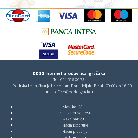
ODDO Internet prodavnica igračaka
Tel:
064 616 06 73
Podrška i poručivanje telefonom: Ponedeljak - Petak: 09:00 do 16:00h
E-mail:
office@oddoigracke.rs
Uslovi korišćenja
Politika privatnosti
Kako naručiti?
Način isporuke
Način plaćanja
Reklamacije