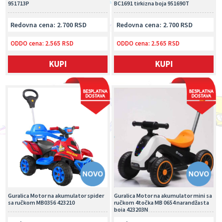
951713P
BC1691 tirkizna boja 951690T
Redovna cena: 2.700 RSD
Redovna cena: 2.700 RSD
ODDO cena:
2.565 RSD
ODDO cena:
2.565 RSD
KUPI
KUPI
Guralica Motor na akumulator spider
Guralica Motor na akumulator mini sa
sa ručkom MB0356 423210
ručkom 4točka MB 0654 narandžasta
boja 423203N