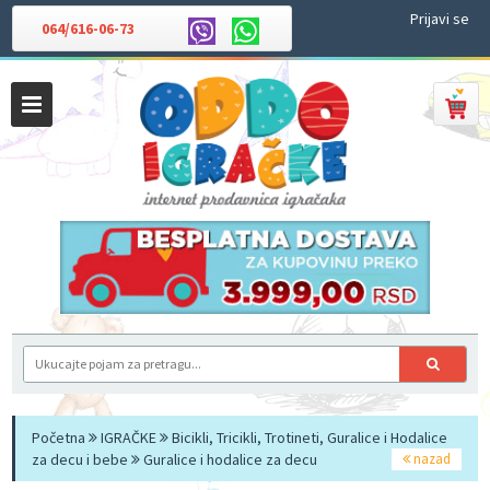
Prijavi se
064/616-06-73
Početna
IGRAČKE
Bicikli, Tricikli, Trotineti, Guralice i Hodalice
za decu i bebe
Guralice i hodalice za decu
nazad