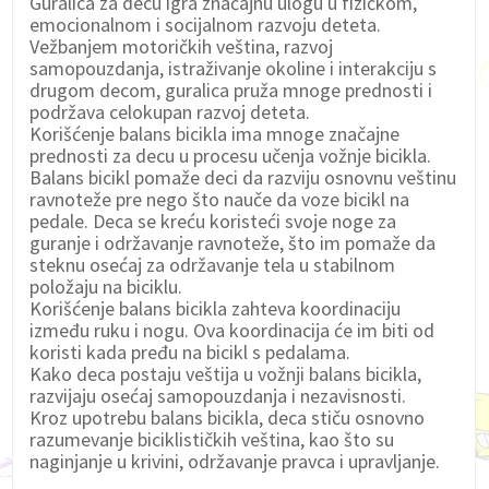
Guralica za decu igra značajnu ulogu u fizičkom,
emocionalnom i socijalnom razvoju deteta.
Vežbanjem motoričkih veština, razvoj
samopouzdanja, istraživanje okoline i interakciju s
drugom decom, guralica pruža mnoge prednosti i
podržava celokupan razvoj deteta.
Korišćenje balans bicikla ima mnoge značajne
prednosti za decu u procesu učenja vožnje bicikla.
Balans bicikl pomaže deci da razviju osnovnu veštinu
ravnoteže pre nego što nauče da voze bicikl na
pedale. Deca se kreću koristeći svoje noge za
guranje i održavanje ravnoteže, što im pomaže da
steknu osećaj za održavanje tela u stabilnom
položaju na biciklu.
Korišćenje balans bicikla zahteva koordinaciju
između ruku i nogu. Ova koordinacija će im biti od
koristi kada pređu na bicikl s pedalama.
Kako deca postaju veštija u vožnji balans bicikla,
razvijaju osećaj samopouzdanja i nezavisnosti.
Kroz upotrebu balans bicikla, deca stiču osnovno
razumevanje biciklističkih veština, kao što su
naginjanje u krivini, održavanje pravca i upravljanje.