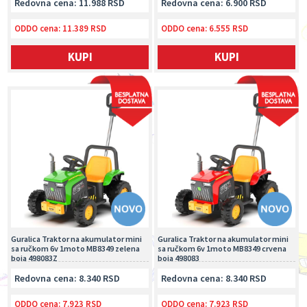
Redovna cena: 11.988 RSD
Redovna cena: 6.900 RSD
ODDO cena:
11.389 RSD
ODDO cena:
6.555 RSD
KUPI
KUPI
Guralica Traktor na akumulator mini
Guralica Traktor na akumulator mini
sa ručkom 6v 1moto MB8349 zelena
sa ručkom 6v 1moto MB8349 crvena
boja 498083Z
boja 498083
Redovna cena: 8.340 RSD
Redovna cena: 8.340 RSD
ODDO cena:
7.923 RSD
ODDO cena:
7.923 RSD