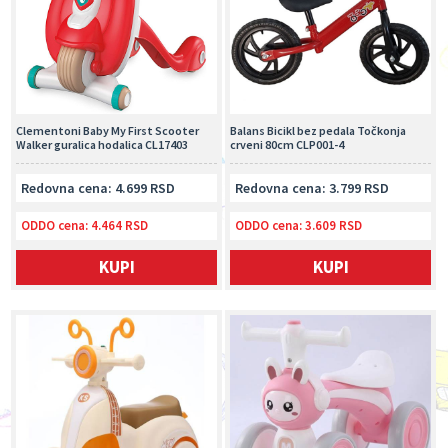
Clementoni Baby My First Scooter
Balans Bicikl bez pedala Točkonja
Walker guralica hodalica CL17403
crveni 80cm CLP001-4
Redovna cena: 4.699 RSD
Redovna cena: 3.799 RSD
ODDO cena:
4.464 RSD
ODDO cena:
3.609 RSD
KUPI
KUPI