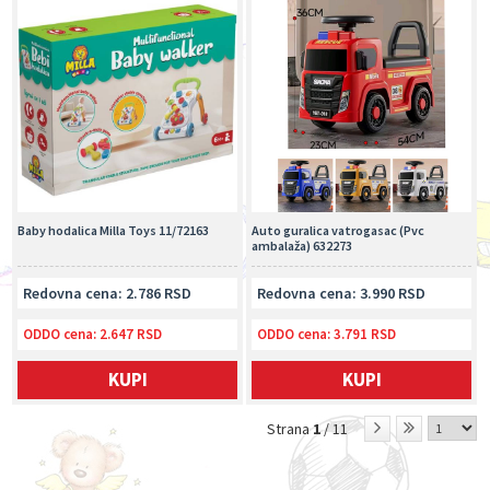
Baby hodalica Milla Toys 11/72163
Auto guralica vatrogasac (Pvc
ambalaža) 632273
Redovna cena: 2.786 RSD
Redovna cena: 3.990 RSD
ODDO cena:
2.647 RSD
ODDO cena:
3.791 RSD
KUPI
KUPI
Strana
1
/ 11