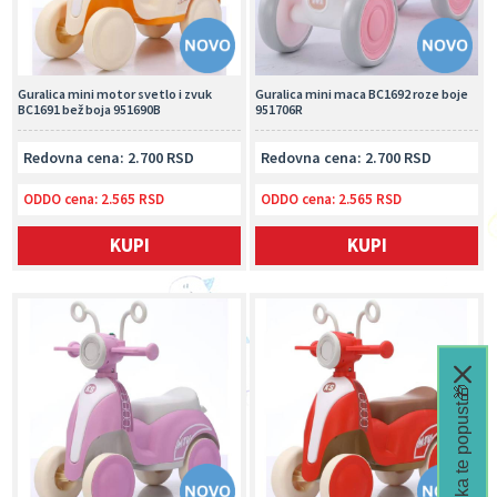
Guralica mini motor svetlo i zvuk
Guralica mini maca BC1692 roze boje
BC1691 bež boja 951690B
951706R
Redovna cena: 2.700 RSD
Redovna cena: 2.700 RSD
ODDO cena:
2.565 RSD
ODDO cena:
2.565 RSD
KUPI
KUPI
Čeka te popust🎁