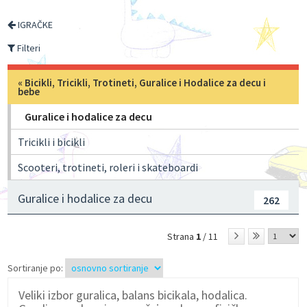
IGRAČKE
Filteri
«
Bicikli, Tricikli, Trotineti, Guralice i Hodalice za decu i
bebe
Guralice i hodalice za decu
Tricikli i bicikli
Scooteri, trotineti, roleri i skateboardi
Guralice i hodalice za decu
262
Strana
1
/ 11
Sortiranje po:
Veliki izbor guralica, balans bicikala, hodalica.