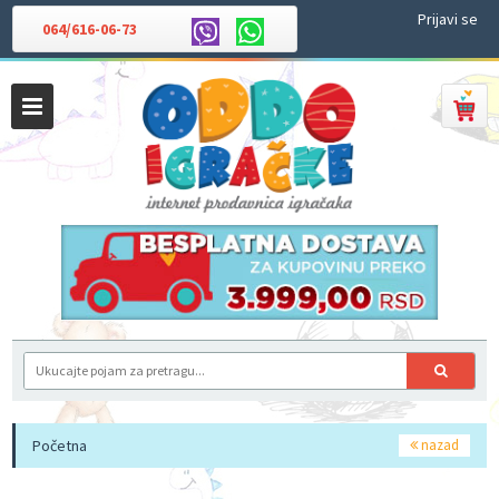
Prijavi se
064/616-06-73
Početna
nazad