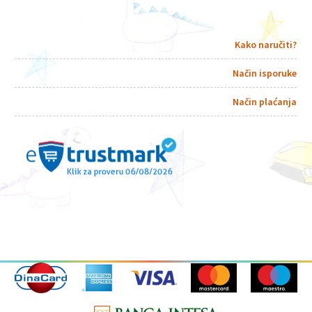
Kako naručiti?
Način isporuke
Način plaćanja