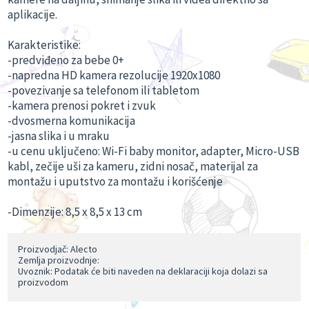
aplikacije.
Karakteristike:
-predviđeno za bebe 0+
-napredna HD kamera rezolucije 1920x1080
-povezivanje sa telefonom ili tabletom
-kamera prenosi pokret i zvuk
-dvosmerna komunikacija
-jasna slika i u mraku
-u cenu uključeno: Wi-Fi baby monitor, adapter, Micro-USB
kabl, zečije uši za kameru, zidni nosač, materijal za
montažu i uputstvo za montažu i korišćenje
-Dimenzije: 8,5 x 8,5 x 13 cm
Proizvodjač: Alecto
Zemlja proizvodnje:
Uvoznik: Podatak će biti naveden na deklaraciji koja dolazi sa
proizvodom