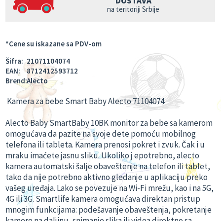
DOSTAVA
na teritoriji Srbije
*Cene su iskazane sa PDV-om
Šifra:
21071104074
EAN:
8712412593712
Brend:
Alecto
Kamera za bebe Smart Baby Alecto 71104074
Alecto Baby SmartBaby 10BK monitor za bebe sa kamerom
omogućava da pazite na svoje dete pomoću mobilnog
telefona ili tableta. Kamera prenosi pokret i zvuk. Čak i u
mraku imaćete jasnu sliku. Ukoliko j epotrebno, alecto
kamera automatski šalje obaveštenje na telefon ili tablet,
tako da nije potrebno aktivno gledanje u aplikaciju preko
vašeg uređaja. Lako se povezuje na Wi-Fi mrežu, kao i na 5G,
4G ili 3G. Smartlife kamera omogućava direktan pristup
mnogim funkcijama: podešavanje obaveštenja, pokretanje
kamere na daljinu, snimanje slika ili videa direktno sa