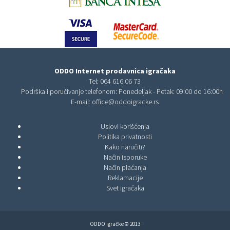
ODDO Internet prodavnica igračaka
Tel:
064 616 06 73
Podrška i poručivanje telefonom: Ponedeljak - Petak: 09:00 do 16:00h
E-mail:
office@oddoigracke.rs
Uslovi korišćenja
Politika privatnosti
Kako naručiti?
Način isporuke
Način plaćanja
Reklamacije
Svet igračaka
ODDO igračke © 2013