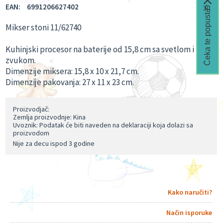
EAN:
6991206627402
Čeka te popust🎁
Mikser stoni 11/62740
Kuhinjski procesor na baterije od 15,8 cm sa svetlom i
zvukom.
Dimenzije miksera: 15,8 x 10 x 21,7 cm.
Dimenzije pakovanja: 27 x 11 x 23 cm.
Proizvodjač:
Zemlja proizvodnje: Kina
Uvoznik: Podatak će biti naveden na deklaraciji koja dolazi sa
proizvodom
Nije za decu ispod 3 godine
Kako naručiti?
Način isporuke