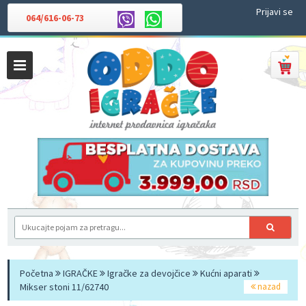
Prijavi se
064/616-06-73
Početna
IGRAČKE
Igračke za devojčice
Kućni aparati
Mikser stoni 11/62740
nazad