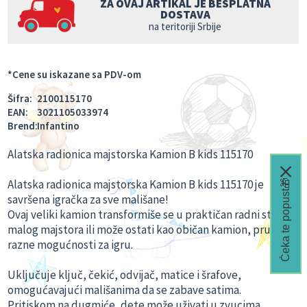
ZA OVAJ ARTIKAL JE BESPLATNA
DOSTAVA
na teritoriji Srbije
*Cene su iskazane sa PDV-om
Šifra:
2100115170
EAN:
3021105033974
Brend:
Infantino
Alatska radionica majstorska Kamion B kids 115170
Alatska radionica majstorska Kamion B kids 115170
je
Čeka te popust🎁
savršena igračka za sve mališane!
Ovaj veliki kamion transformiše se u praktičan radni sto
malog majstora ili može ostati kao običan kamion, pružajući
razne mogućnosti za igru.
Uključuje ključ, čekić, odvijač, matice i šrafove,
omogućavajući mališanima da se zabave satima.
Pritiskom na dugmiće, dete može uživati u zvucima