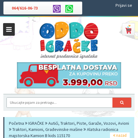
Prijavi se
064/616-06-73
Početna
IGRAČKE
Autići, Traktori, Piste, Garaže, Vozovi, Avioni
Traktori, Kamioni, Građevinske mašine
Alatska radionica
majstorska Kamion B kids 115170
nazad