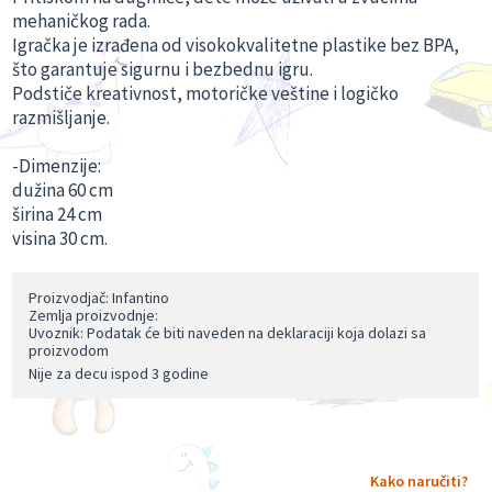
mehaničkog rada.
Igračka je izrađena od visokokvalitetne plastike bez BPA,
što garantuje sigurnu i bezbednu igru.
Podstiče kreativnost, motoričke veštine i logičko
razmišljanje.
-Dimenzije:
dužina 60 cm
širina 24 cm
visina 30 cm.
Proizvodjač: Infantino
Zemlja proizvodnje:
Uvoznik: Podatak će biti naveden na deklaraciji koja dolazi sa
proizvodom
Nije za decu ispod 3 godine
Kako naručiti?