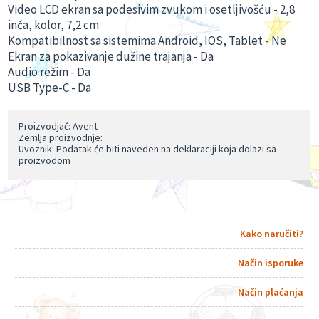
Video LCD ekran sa podesivim zvukom i osetljivošću - 2,8
inča, kolor, 7,2 cm
Kompatibilnost sa sistemima Android, IOS, Tablet - Ne
Ekran za pokazivanje dužine trajanja - Da
Audio režim - Da
USB Type-C - Da
Proizvodjač: Avent
Zemlja proizvodnje:
Uvoznik: Podatak će biti naveden na deklaraciji koja dolazi sa
proizvodom
Kako naručiti?
Način isporuke
Način plaćanja