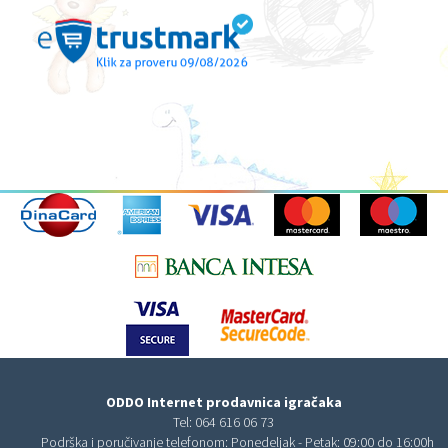
ODDO Internet prodavnica igračaka
Tel:
064 616 06 73
Podrška i poručivanje telefonom: Ponedeljak - Petak: 09:00 do 16:00h