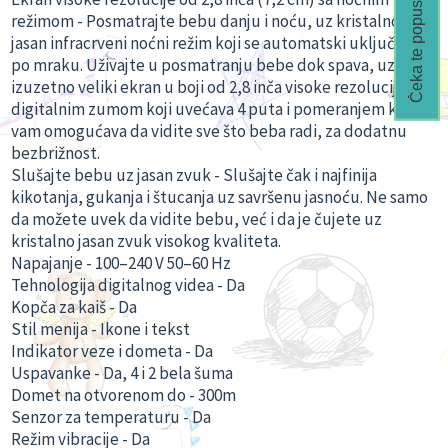
Čeka te popust🎁
režimom - Posmatrajte bebu danju i noću, uz kristalno
jasan infracrveni noćni režim koji se automatski uključuje
po mraku. Uživajte u posmatranju bebe dok spava, uz
izuzetno veliki ekran u boji od 2,8 inča visoke rezolucije. Sa
digitalnim zumom koji uvećava 4 puta i pomeranjem koje
vam omogućava da vidite sve što beba radi, za dodatnu
bezbrižnost.
Slušajte bebu uz jasan zvuk - Slušajte čak i najfinija
kikotanja, gukanja i štucanja uz savršenu jasnoću. Ne samo
da možete uvek da vidite bebu, već i da je čujete uz
kristalno jasan zvuk visokog kvaliteta.
Napajanje - 100–240 V 50–60 Hz
Tehnologija digitalnog videa - Da
Kopča za kaiš - Da
Stil menija - Ikone i tekst
Indikator veze i dometa - Da
Uspavanke - Da, 4 i 2 bela šuma
Domet na otvorenom do - 300m
Senzor za temperaturu - Da
Režim vibracije - Da