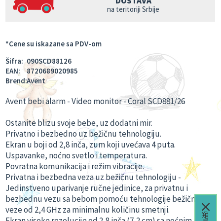
DOSTAVA
na teritoriji Srbije
*Cene su iskazane sa PDV-om
Šifra:
090SCD88126
EAN:
8720689020985
Brend:
Avent
Avent bebi alarm - Video monitor - Coral SCD881/26
Ostanite blizu svoje bebe, uz dodatni mir.
Privatno i bezbedno uz bežičnu tehnologiju.
Ekran u boji od 2,8 inča, zum koji uvećava 4 puta.
Uspavanke, noćno svetlo i temperatura.
Povratna komunikacija i režim vibracije.
Privatna i bezbedna veza uz bežičnu tehnologiju -
Jedinstveno uparivanje ručne jedinice, za privatnu i
bezbednu vezu sa bebom pomoću tehnologije bežične
veze od 2,4 GHz za minimalnu količinu smetnji.
Ekran visoke rezolucije od 2,8 inča (7,2 cm) sa noćnim