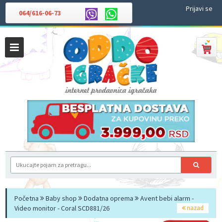
Prijavi se
064/616-06-73
Početna
Baby shop
Dodatna oprema
Avent bebi alarm -
Video monitor - Coral SCD881/26
nazad