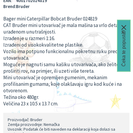
EAN:
4001702024819
Brend:
Bruder
Bager mini Caterpillar Bobcat Bruder 024819
CAT Bruder mini utovarivač je mala mašina sa vrlo detaljno
urađenom unutrašnjosti.
Čeka te popust🎁
Izrađen je u razmeri 1:16.
Izrađeni od visokokvalitetne plastike.
Vozilo ima potpuno funkcionalnu pokretnu ruku prednjeg
utovarivača.
Moguće je nagnuti samu kašiku utovarivača, ako želite
proširiti rov, na primjer, ili uzeti više tereta.
Mini utovarivač je opremljen gumenim, mekanim
profilisanim gumama, koje olakšavaju igru kod kuće i na
otvorenom.
Težina oko 480gr.
Veličina 23 x 10.5 x 13.7 cm.
Proizvodjač: Bruder
Zemlja proizvodnje: Nemačka
Uvoznik: Podatak će biti naveden na deklaraciji koja dolazi sa