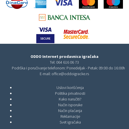
ODDO Internet prodavnica igračaka
Tel:
064 616 06 73
Podrška i poručivanje telefonom: Ponedeljak - Petak: 09:00 do 16:00h
E-mail:
office@oddoigracke.rs
Uslovi korišćenja
Politika privatnosti
Kako naručiti?
Način isporuke
Način plaćanja
Reklamacije
Svet igračaka