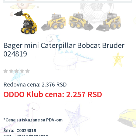
Bager mini Caterpillar Bobcat Bruder
024819
Redovna cena:
2.376 RSD
ODDO Klub cena:
2.257 RSD
*Cene su iskazane sa PDV-om
Šifra:
C0024819