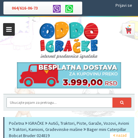
Prijavi se
064/616-06-73
Početna
IGRAČKE
Autići, Traktori, Piste, Garaže, Vozovi, Avioni
Traktori, Kamioni, Građevinske mašine
Bager mini Caterpillar
Bobcat Bruder 024819
nazad