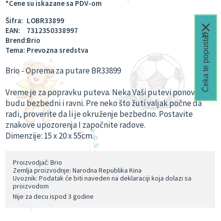
*Cene su iskazane sa PDV-om
Šifra:
LOBR33899
EAN:
7312350338997
Čeka te popust🎁
Brend:
Brio
Tema:
Prevozna sredstva
Brio - Oprema za putare BR33899
Vreme je za popravku puteva. Neka Vaši putevi ponovo
budu bezbedni i ravni. Pre neko što žuti valjak počne da
radi, proverite da li je okruženje bezbedno. Postavite
znakove upozorenja I započnite radove.
Dimenzije: 15 x
20 x
55cm.
Proizvodjač: Brio
Zemlja proizvodnje: Narodna Republika Kina
Uvoznik: Podatak će biti naveden na deklaraciji koja dolazi sa
proizvodom
Nije za decu ispod 3 godine