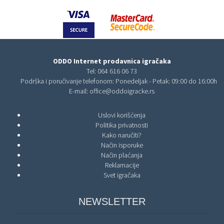
ODDO Internet prodavnica igračaka
Tel:
064 616 06 73
Podrška i poručivanje telefonom: Ponedeljak - Petak: 09:00 do 16:00h
E-mail:
office@oddoigracke.rs
Uslovi korišćenja
Politika privatnosti
Kako naručiti?
Način isporuke
Način plaćanja
Reklamacije
Svet igračaka
NEWSLETTER