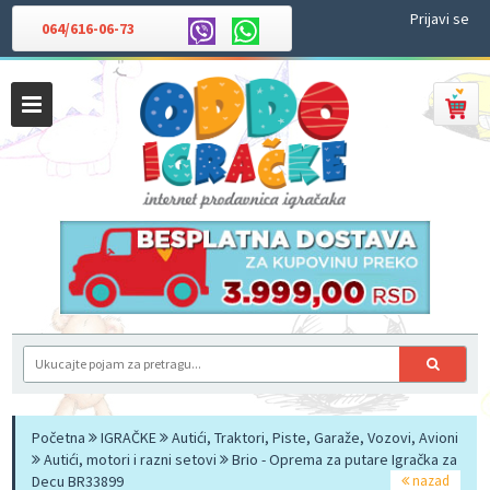
Prijavi se
064/616-06-73
Početna
IGRAČKE
Autići, Traktori, Piste, Garaže, Vozovi, Avioni
Autići, motori i razni setovi
Brio - Oprema za putare Igračka za
Decu BR33899
nazad