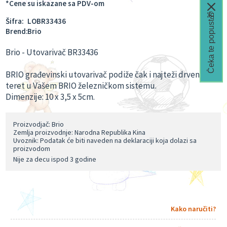
*Cene su iskazane sa PDV-om
Čeka te popust🎁
Šifra:
LOBR33436
Brend:
Brio
Brio - Utovarivač BR33436
BRIO građevinski utovarivač podiže čak i najteži drveni
teret u Vašem BRIO železničkom sistemu.
Dimenzije: 10 x
3,5 x
5cm.
Proizvodjač: Brio
Zemlja proizvodnje: Narodna Republika Kina
Uvoznik: Podatak će biti naveden na deklaraciji koja dolazi sa
proizvodom
Nije za decu ispod 3 godine
Kako naručiti?