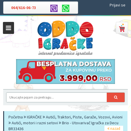
Prijavi se
064/616-06-73
Početna
IGRAČKE
Autići, Traktori, Piste, Garaže, Vozovi, Avioni
Autići, motori i razni setovi
Brio - Utovarivač Igračka za Decu
BR33436
nazad