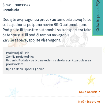
Čeka te popust🎁
Šifra:
LOBR33577
Brend:
Brio
Dodajte ovaj vagon za prevoz automobila u svoj železnički
set zajedno sa potpuno novim BRIO automobilom.
Podignite ili spustite automobil sa transportera tako što
ćete spustiti ili podići rampu na vagonu.
Za više zabave, spojite više vagona.
Proizvodjač: Brio
Zemlja proizvodnje:
Uvoznik: Podatak će biti naveden na deklaraciji koja dolazi sa
proizvodom
Nije za decu ispod 3 godine
Kako naručiti?
Način isporuke