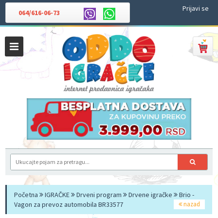
Prijavi se
064/616-06-73
Početna
IGRAČKE
Drveni program
Drvene igračke
Brio -
Vagon za prevoz automobila BR33577
nazad