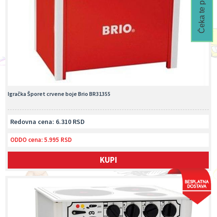
Čeka te popust🎁
Igračka Šporet crvene boje Brio BR31355
Redovna cena: 6.310 RSD
ODDO cena:
5.995 RSD
KUPI