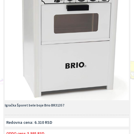
Igračka Šporet bele boje Brio BR31357
Redovna cena: 6.310 RSD
ODDO cena:
5.995 RSD