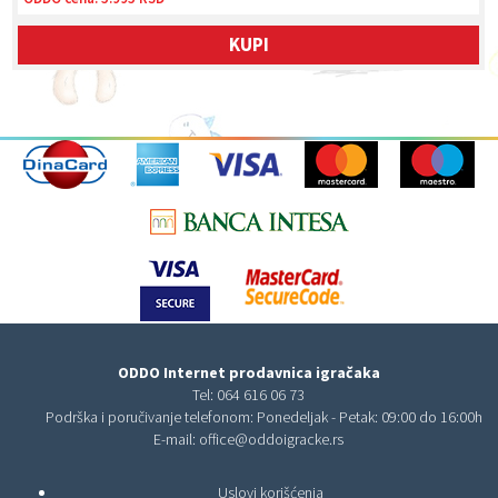
KUPI
ODDO Internet prodavnica igračaka
Tel:
064 616 06 73
Podrška i poručivanje telefonom: Ponedeljak - Petak: 09:00 do 16:00h
E-mail:
office@oddoigracke.rs
Uslovi korišćenja