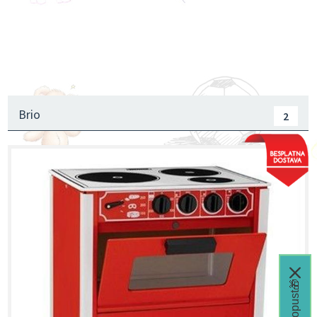
Traktori, Kamioni, Građevinske mašine
Brodovi
Oprema za sobu
Brio
2