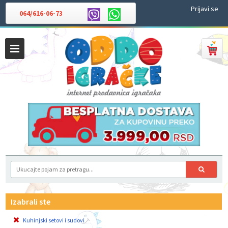
Prijavi se
064/616-06-73
Izabrali ste
Kuhinjski setovi i sudovi