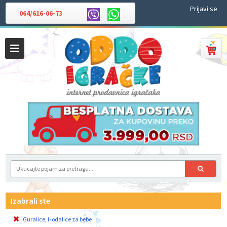
Prijavi se
064/616-06-73
Izabrali ste
Guralice, Hodalice za bebe