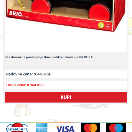
Pas drveni na povlačenje Brio - veliko pakovanje BR30334
Redovna cena: 9.440 RSD
ODDO cena:
8.968 RSD
KUPI