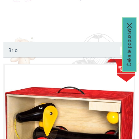
Traktori, Kamioni, Građevinske mašine
Brodovi
Oprema za sobu
Čeka te popust🎁
Brio
1