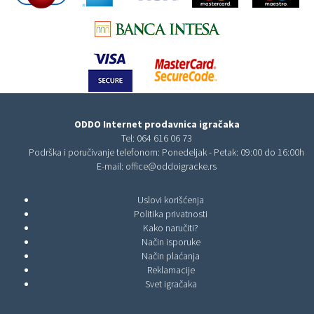
ODDO Internet prodavnica igračaka
Tel:
064 616 06 73
Podrška i poručivanje telefonom: Ponedeljak - Petak: 09:00 do 16:00h
E-mail:
office@oddoigracke.rs
Uslovi korišćenja
Politika privatnosti
Kako naručiti?
Način isporuke
Način plaćanja
Reklamacije
Svet igračaka