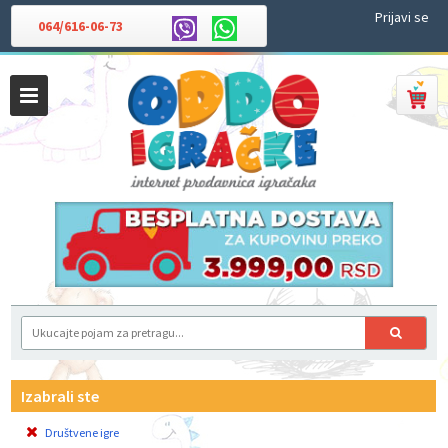
Prijavi se
064/616-06-73
Izabrali ste
Društvene igre