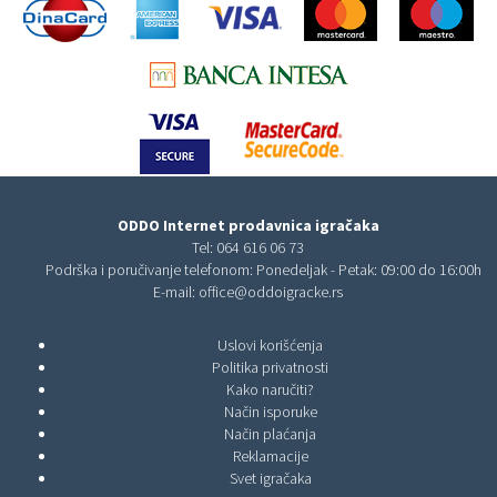
ODDO Internet prodavnica igračaka
Tel:
064 616 06 73
Podrška i poručivanje telefonom: Ponedeljak - Petak: 09:00 do 16:00h
E-mail:
office@oddoigracke.rs
Uslovi korišćenja
Politika privatnosti
Kako naručiti?
Način isporuke
Način plaćanja
Reklamacije
Svet igračaka