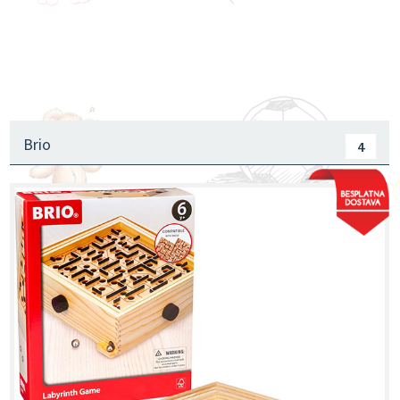
Traktori, Kamioni, Građevinske mašine
Brodovi
Oprema za sobu
Brio
4