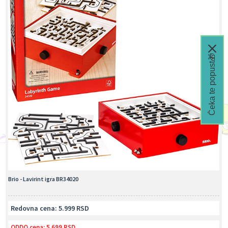
Čeka te popust🎁
Brio - Lavirint igra BR34020
Redovna cena: 5.999 RSD
ODDO cena:
5.699 RSD