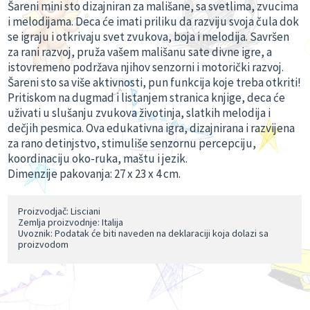
Šareni mini sto dizajniran za mališane, sa svetlima, zvucima
i melodijama. Deca će imati priliku da razviju svoja čula dok
se igraju i otkrivaju svet zvukova, boja i melodija. Savršen
za rani razvoj, pruža vašem mališanu sate divne igre, a
istovremeno podržava njihov senzorni i motorički razvoj.
Šareni sto sa više aktivnosti, pun funkcija koje treba otkriti!
Pritiskom na dugmad i listanjem stranica knjige, deca će
uživati u slušanju zvukova životinja, slatkih melodija i
dečjih pesmica. Ova edukativna igra, dizajnirana i razvijena
za rano detinjstvo, stimuliše senzornu percepciju,
koordinaciju oko-ruka, maštu i jezik.
Dimenzije pakovanja: 27 x 23 x 4 cm.
Proizvodjač: Lisciani
Zemlja proizvodnje: Italija
Uvoznik: Podatak će biti naveden na deklaraciji koja dolazi sa
proizvodom