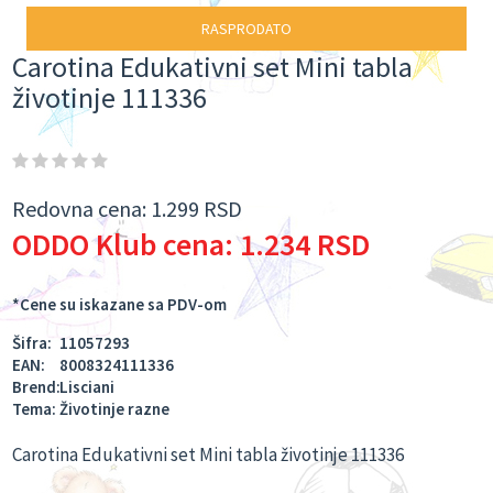
RASPRODATO
Carotina Edukativni set Mini tabla
životinje 111336
Redovna cena:
1.299 RSD
ODDO Klub cena:
1.234 RSD
*Cene su iskazane sa PDV-om
Šifra:
11057293
EAN:
8008324111336
Brend:
Lisciani
Tema:
Životinje razne
Carotina Edukativni set Mini tabla životinje 111336