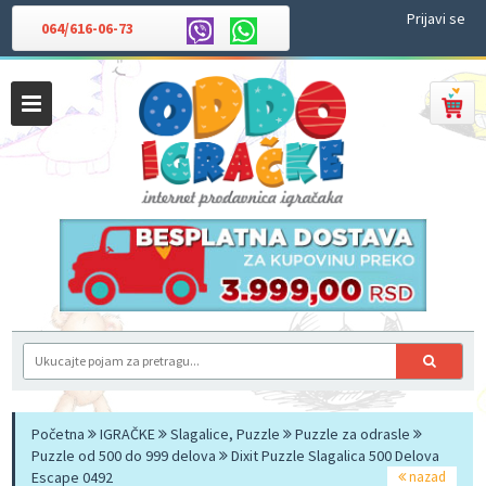
Prijavi se
064/616-06-73
Početna
IGRAČKE
Slagalice, Puzzle
Puzzle za odrasle
Puzzle od 500 do 999 delova
Dixit Puzzle Slagalica 500 Delova
Escape 0492
nazad