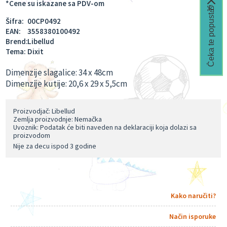
*Cene su iskazane sa PDV-om
Čeka te popust🎁
Šifra:
00CP0492
EAN:
3558380100492
Brend:
Libellud
Tema:
Dixit
Dimenzije slagalice: 34 x 48cm
Dimenzije kutije: 20,6 x 29 x 5,5cm
Proizvodjač: Libellud
Zemlja proizvodnje: Nemačka
Uvoznik: Podatak će biti naveden na deklaraciji koja dolazi sa
proizvodom
Nije za decu ispod 3 godine
Kako naručiti?
Način isporuke