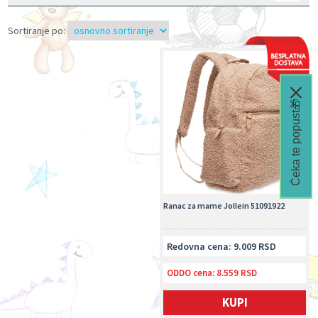
Sortiranje po:
Čeka te popust🎁
Ranac za mame Jollein 51091922
Redovna cena: 9.009 RSD
ODDO cena:
8.559 RSD
KUPI