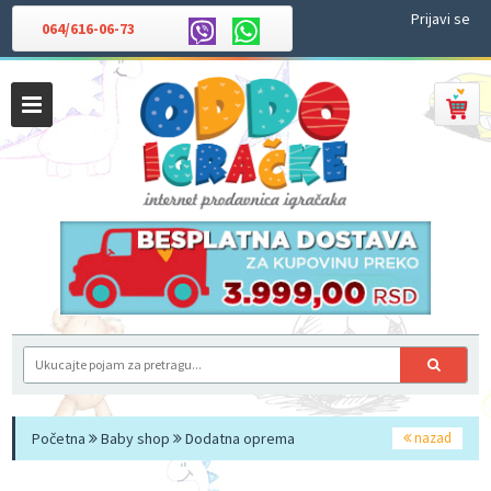
Prijavi se
064/616-06-73
Početna
Baby shop
Dodatna oprema
nazad