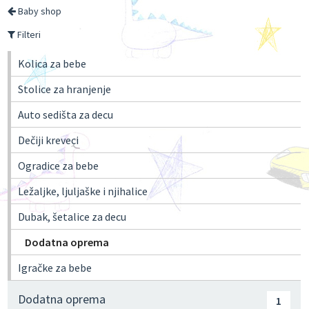
Baby shop
Filteri
Kolica za bebe
Stolice za hranjenje
Auto sedišta za decu
Dečiji kreveci
Ogradice za bebe
Ležaljke, ljuljaške i njihalice
Dubak, šetalice za decu
Dodatna oprema
Igračke za bebe
Dodatna oprema
1