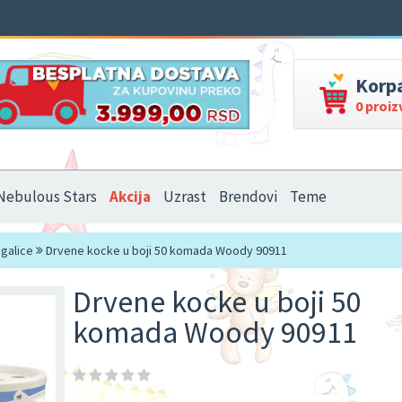
Korp
0 proi
Nebulous Stars
Akcija
Uzrast
Brendovi
Teme
agalice
Drvene kocke u boji 50 komada Woody 90911
Drvene kocke u boji 50
komada Woody 90911