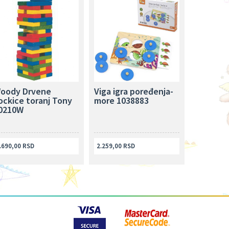
oody Drvene
Viga igra poređenja-
ockice toranj Tony
more 1038883
0210W
.690,00 RSD
2.259,00 RSD