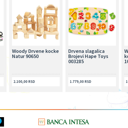
Woody Drvene kocke
Drvena slagalica
W
Natur 90650
Brojevi Hape Toys
k
003285
1
2.100,00 RSD
1.779,00 RSD
1