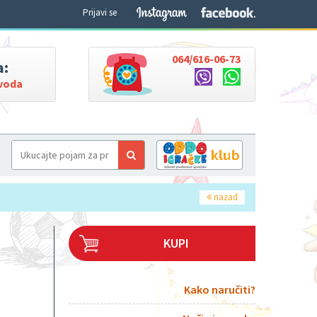
Prijavi se
064/616-06-73
a:
zvoda
nazad
KUPI
Kako naručiti?