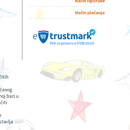
Način isporuke
Način plaćanja
čitih
ačanog
oj bazi u
́iti
e
stavlja