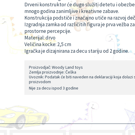
Drveni konstruktor će dugo služiti detetu i obezbe
mnogo godina zanimljive i kreativne zabave.
Konstrukcija podstiče i značajno utiče na razvoj de
Izgradnja zamka od različitih figura je prva vežba za
prostorne percepcije.
Materijal: drvo
Veličina kocke: 2,5 cm
Igračka je dizajnirana za decu stariju od 2 godine.
Proizvodjač: Woody Land toys
Zemlja proizvodnje: Češka
Uvoznik: Podatak će biti naveden na deklaraciji koja dolazi 
proizvodom
Nije za decu ispod 3 godine