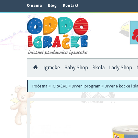
O nama
Blog
Kontakt
Igračke
Baby Shop
Škola
Lady Shop
Početna
IGRAČKE
Drveni program
Drvene kocke i sl