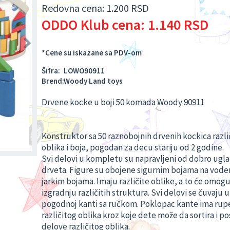
Redovna cena:
1.200 RSD
ODDO Klub cena:
1.140 RSD
*Cene su iskazane sa PDV-om
Šifra:
LOWO90911
Brend:
Woody Land toys
Drvene kocke u boji 50 komada Woody 90911
Konstruktor sa 50 raznobojnih drvenih kockica razli
oblika i boja, pogodan za decu stariju od 2 godine.
Svi delovi u kompletu su napravljeni od dobro ugl
drveta. Figure su obojene sigurnim bojama na voden
jarkim bojama. Imaju različite oblike, a to će omoguc
izgradnju različitih struktura. Svi delovi se čuvaju u
pogodnoj kanti sa ručkom. Poklopac kante ima rup
različitog oblika kroz koje dete može da sortira i po
delove različitog oblika.