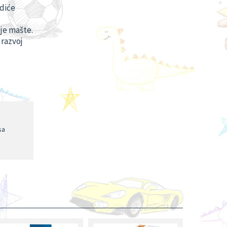
diće
čje mašte.
 razvoj
sa