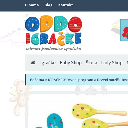
O nama
Blog
Kontakt
Igračke
Baby Shop
Škola
Lady Shop
Početna
IGRAČKE
Drveni program
Drveni muzički ins