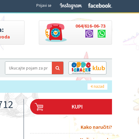
Prijavi se
064/616-06-73
a:
zvoda
nazad
712
KUPI
Kako naručiti?