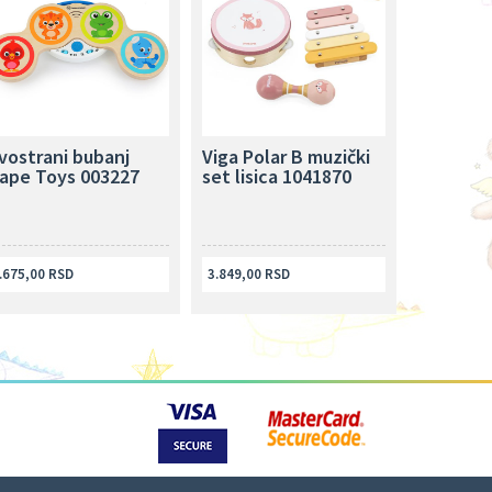
vostrani bubanj
Viga Polar B muzički
ape Toys 003227
set lisica 1041870
.675,00 RSD
3.849,00 RSD