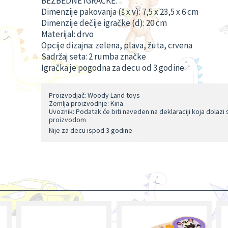
BEZBEDNE IGRAČKE.
Dimenzije pakovanja (š x v): 7,5 x 23,5 x 6 cm
Dimenzije dečije igračke (d): 20 cm
Materijal: drvo
Opcije dizajna: zelena, plava, žuta, crvena
Sadržaj seta: 2 rumba značke
Igračka je pogodna za decu od 3 godine
Proizvodjač: Woody Land toys
Zemlja proizvodnje: Kina
Uvoznik: Podatak će biti naveden na deklaraciji koja dolazi 
proizvodom
Nije za decu ispod 3 godine