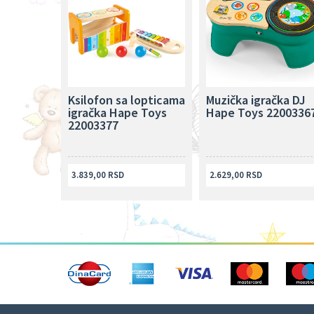
Ksilofon sa lopticama
Muzička igračka DJ
igračka Hape Toys
Hape Toys 2200336
22003377
3.839,00 RSD
2.629,00 RSD