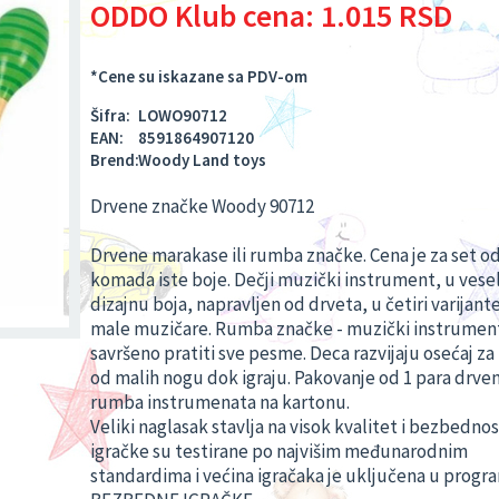
ODDO Klub cena:
1.015 RSD
*Cene su iskazane sa PDV-om
Šifra:
LOWO90712
EAN:
8591864907120
Brend:
Woody Land toys
Drvene značke Woody 90712
Drvene marakase ili rumba značke. Cena je za set od
komada iste boje. Dečji muzički instrument, u ves
dizajnu boja, napravljen od drveta, u četiri varijante
male muzičare. Rumba značke - muzički instrument 
savršeno pratiti sve pesme. Deca razvijaju osećaj z
od malih nogu dok igraju. Pakovanje od 1 para drve
rumba instrumenata na kartonu.
Veliki naglasak stavlja na visok kvalitet i bezbednos
igračke su testirane po najvišim međunarodnim
standardima i većina igračaka je uključena u progr