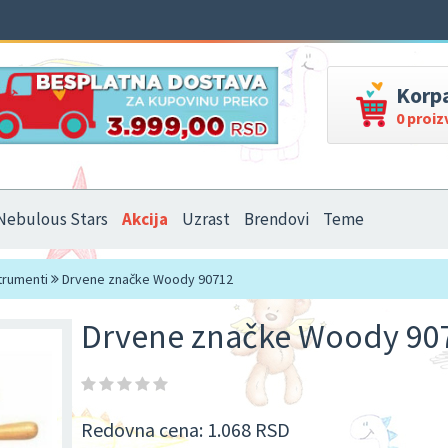
Korp
0 proi
Nebulous Stars
Akcija
Uzrast
Brendovi
Teme
trumenti
Drvene značke Woody 90712
Drvene značke Woody 90
Redovna cena:
1.068 RSD