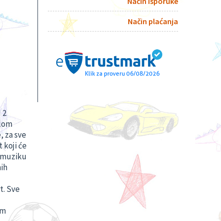
Način isporuke
Način plaćanja
 2
elom
, za sve
koji će
a muziku
nih
t. Sve
am