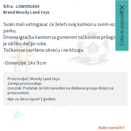
Šifra:
LOWO91804
Brend:
Woody Land toys
Čeka te popust🎁
Svaki mali vatrogasac će želeti ovaj kamion u svom voznom
parku.
Drvena igračka kamion sa gumenim točkovima prilagođena
je obliku dečije ruke.
Točkovi se savršeno okreću i ne klizaju.
-Dimenzije: 14 x 9 cm
Proizvodjač: Woody Land toys
Zemlja proizvodnje:
Uvoznik: Podatak će biti naveden na deklaraciji koja dolazi sa
proizvodom
Nije za decu ispod 3 godine
Kako naručiti?