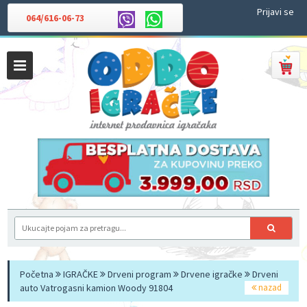
Prijavi se
064/616-06-73
Početna
IGRAČKE
Drveni program
Drvene igračke
Drveni
auto Vatrogasni kamion Woody 91804
nazad