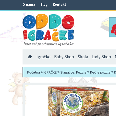
O nama
Blog
Kontakt
Igračke
Baby Shop
Škola
Lady Shop
Početna
IGRAČKE
Slagalice, Puzzle
Dečije puzzle
D