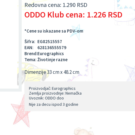
Redovna cena:
1.290 RSD
ODDO Klub cena:
1.226 RSD
*Cene su iskazane sa PDV-om
Šifra:
EG82515557
EAN:
628136555579
Brend:
Eurographics
Tema:
Životinje razne
Dimenzije 33 cm x 48.2 cm
Proizvodjač: Eurographics
Zemlja proizvodnje: Nemačka
Uvoznik: ODDO doo
Nije za decu ispod 3 godine