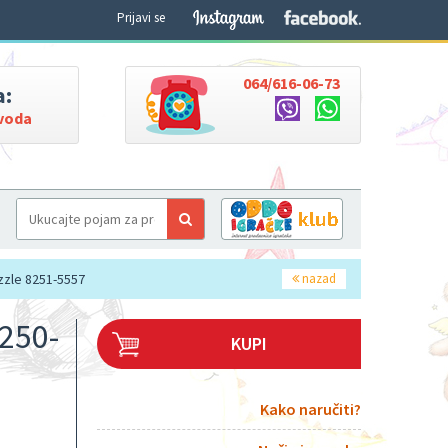
Prijavi se
064/616-06-73
a:
zvoda
zzle 8251-5557
nazad
250-
KUPI
Kako naručiti?