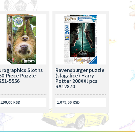
urographics Sloths
Ravensburger puzzle
50-Piece Puzzle
(slagalice) Harry
251-5556
Potter 200XXl pcs
RA12870
.290,00 RSD
1.079,00 RSD