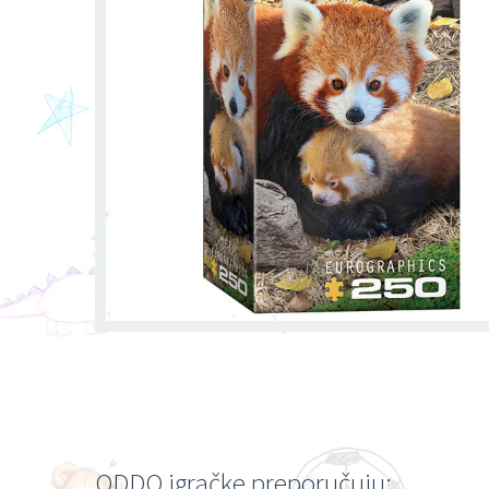
ODDO igračke preporučuju: