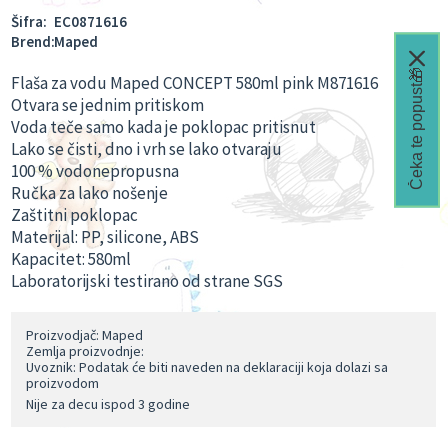
Šifra:
EC0871616
Brend:
Maped
Čeka te popust🎁
Flaša za vodu Maped CONCEPT 580ml pink M871616
Otvara se jednim pritiskom
Voda teče samo kada je poklopac pritisnut
Lako se čisti, dno i vrh se lako otvaraju
100 % vodonepropusna
Ručka za lako nošenje
Zaštitni poklopac
Materijal: PP, silicone, ABS
Kapacitet: 580ml
Laboratorijski testirano od strane SGS
Proizvodjač: Maped
Zemlja proizvodnje:
Uvoznik: Podatak će biti naveden na deklaraciji koja dolazi sa
proizvodom
Nije za decu ispod 3 godine