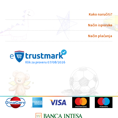
Kako naručiti?
Način isporuke
Način plaćanja