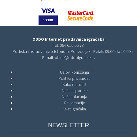
ODDO Internet prodavnica igračaka
Tel:
064 616 06 73
Podrška i poručivanje telefonom: Ponedeljak - Petak: 09:00 do 16:00h
E-mail:
office@oddoigracke.rs
Uslovi korišćenja
Politika privatnosti
Kako naručiti?
Način isporuke
Način plaćanja
Reklamacije
Svet igračaka
NEWSLETTER