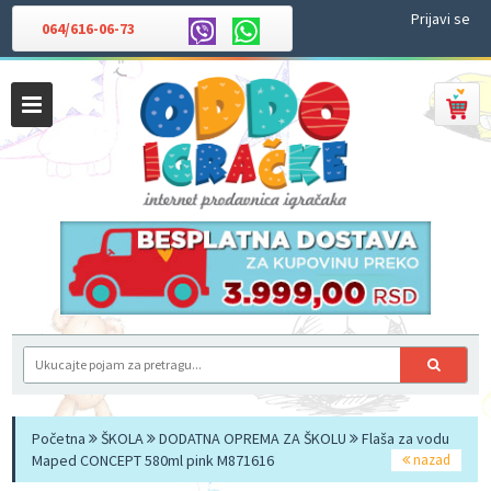
Prijavi se
064/616-06-73
Početna
ŠKOLA
DODATNA OPREMA ZA ŠKOLU
Flaša za vodu
Maped CONCEPT 580ml pink M871616
nazad