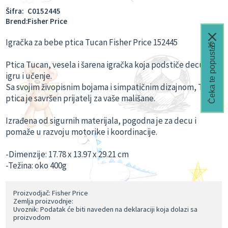
Šifra:
C0152445
Brend:
Fisher Price
Igračka za bebe ptica Tucan Fisher Price 152445
Čeka te popust🎁
Ptica Tucan, vesela i šarena igračka koja podstiče decu na
igru i učenje.
Sa svojim živopisnim bojama i simpatičnim dizajnom, Tucan
ptica je savršen prijatelj za vaše mališane.
Izrađena od sigurnih materijala, pogodna je za decu i
pomaže u razvoju motorike i koordinacije.
-Dimenzije: ‎17.78 x 13.97 x 29.21 cm
-Težina: oko 400g
Proizvodjač: Fisher Price
Zemlja proizvodnje:
Uvoznik: Podatak će biti naveden na deklaraciji koja dolazi sa
proizvodom