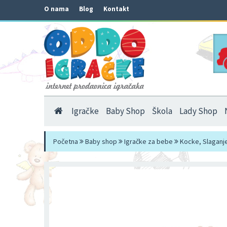
O nama
Blog
Kontakt
Igračke
Baby Shop
Škola
Lady Shop
Početna
Baby shop
Igračke za bebe
Kocke, Slaganj