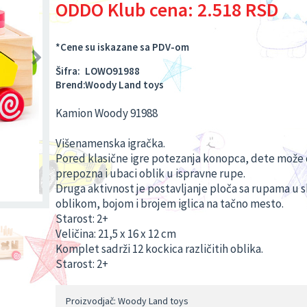
ODDO Klub cena:
2.518 RSD
*Cene su iskazane sa PDV-om
Šifra:
LOWO91988
Brend:
Woody Land toys
Kamion Woody 91988
Višenamenska igračka.
Pored klasične igre potezanja konopca, dete može
prepozna i ubaci oblik u ispravne rupe.
Druga aktivnost je postavljanje ploča sa rupama u 
oblikom, bojom i brojem iglica na tačno mesto.
Starost: 2+
Veličina: 21,5 x 16 x 12 cm
Komplet sadrži 12 kockica različitih oblika.
Starost: 2+
Proizvodjač: Woody Land toys