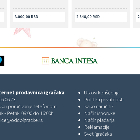
3.000,00 RSD
2.646,00 RSD
2
ernet prodavnica igračaka
Uslovi korišćenja
16 06 73
Politika privatnosti
ka i poručivanje telefonom:
Kako naručiti?
k - Petak: 09:00 do 16:00h
Način isporuke
fice@oddoigracke.rs
Način plaćanja
Reklamacije
Svet igračaka