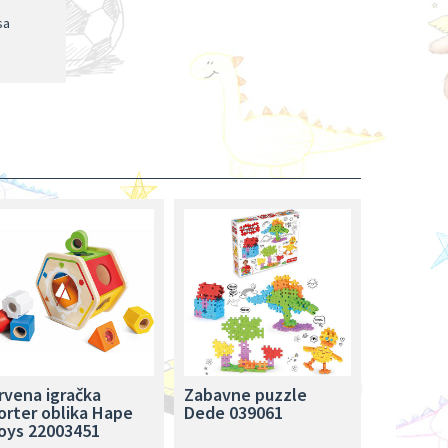
sa
rvena igračka
Zabavne puzzle
orter oblika Hape
Dede 039061
oys 22003451