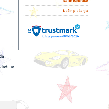
Način isporuke
Način plaćanja
 da
skladu sa