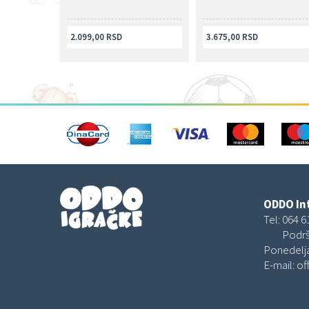
2.099,00 RSD
3.675,00 RSD
ODDO Int
Tel:
064 6
Podrš
Ponedelja
E-mail:
of