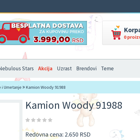
Korp
0 proi
Nebulous Stars
Akcija
Uzrast
Brendovi
Teme
e i Umetanje
Kamion Woody 91988
Kamion Woody 91988
Redovna cena:
2.650 RSD