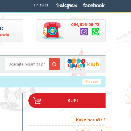
Prijavi se
064/616-06-73
a:
zvoda
nazad
KUPI
Kako naručiti?