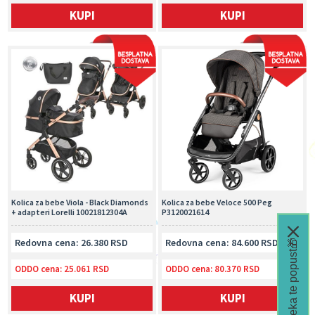
KUPI
KUPI
Kolica za bebe Viola - Black Diamonds
Kolica za bebe Veloce 500 Peg
+ adapteri Lorelli 10021812304A
P3120021614
Redovna cena: 26.380 RSD
Redovna cena: 84.600 RSD
Čeka te popust🎁
ODDO cena:
25.061 RSD
ODDO cena:
80.370 RSD
KUPI
KUPI