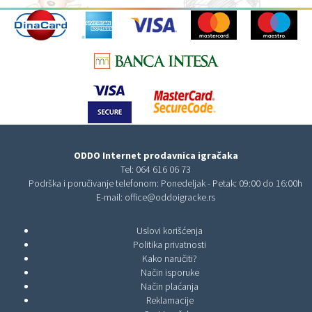
ODDO Internet prodavnica igračaka
Tel:
064 616 06 73
Podrška i poručivanje telefonom: Ponedeljak - Petak: 09:00 do 16:00h
E-mail:
office@oddoigracke.rs
Uslovi korišćenja
Politika privatnosti
Kako naručiti?
Način isporuke
Način plaćanja
Reklamacije