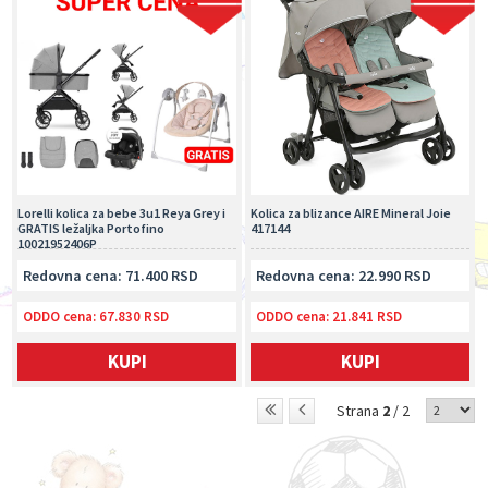
Lorelli kolica za bebe 3u1 Reya Grey i
Kolica za blizance AIRE Mineral Joie
GRATIS ležaljka Portofino
417144
10021952406P
Redovna cena: 71.400 RSD
Redovna cena: 22.990 RSD
ODDO cena:
67.830 RSD
ODDO cena:
21.841 RSD
KUPI
KUPI
Strana
2
/ 2