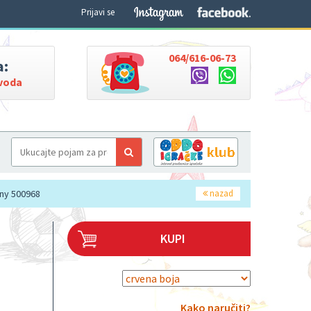
Prijavi se
064/616-06-73
a:
zvoda
any 500968
nazad
KUPI
Kako naručiti?