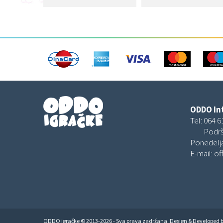
ODDO Int
Tel:
064 6
Podrš
Ponedelja
E-mail:
of
ODDO igračke © 2013-2026 - Sva prava zadržana. Design & Developed 