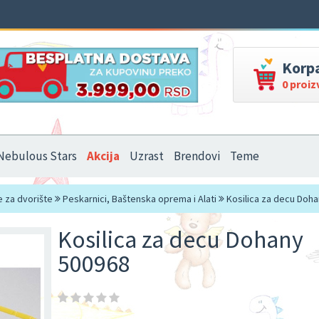
Korp
0 proi
Nebulous Stars
Akcija
Uzrast
Brendovi
Teme
e za dvorište
Peskarnici, Baštenska oprema i Alati
Kosilica za decu Doh
Kosilica za decu Dohany
500968