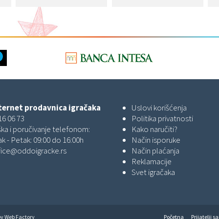
ernet prodavnica igračaka
Uslovi korišćenja
16 06 73
Politika privatnosti
ka i poručivanje telefonom:
Kako naručiti?
k - Petak: 09:00 do 16:00h
Način isporuke
fice@oddoigracke.rs
Način plaćanja
Reklamacije
Svet igračaka
by
Web Factory
Početna
Prijatelji sa