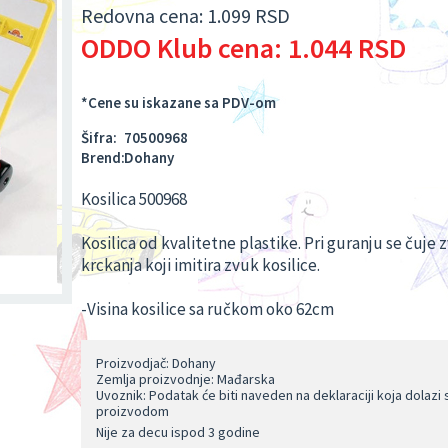
Redovna cena:
1.099 RSD
ODDO Klub cena:
1.044 RSD
*Cene su iskazane sa PDV-om
Šifra:
70500968
Brend:
Dohany
Kosilica 500968
Kosilica od kvalitetne plastike. Pri guranju se čuje 
krckanja koji imitira zvuk kosilice.
-Visina kosilice sa ručkom oko 62cm
Proizvodjač: Dohany
Zemlja proizvodnje: Mađarska
Uvoznik: Podatak će biti naveden na deklaraciji koja dolazi 
proizvodom
Nije za decu ispod 3 godine