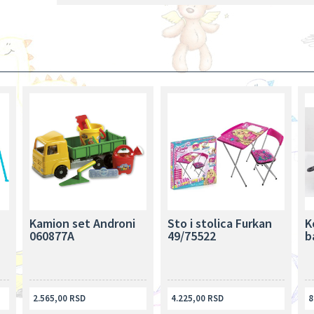
Kamion set Androni
Sto i stolica Furkan
K
060877A
49/75522
b
2.565,00 RSD
4.225,00 RSD
8