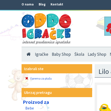
O nama
Blog
Kontakt
Igračke
Baby Shop
Škola
Lady Shop
Izabrali ste
Lilo
Oprema za plažu
Ubrzaj pretragu
Proizvod za
Bebe