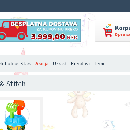
Korp
0 proi
Nebulous Stars
Akcija
Uzrast
Brendovi
Teme
 & Stitch