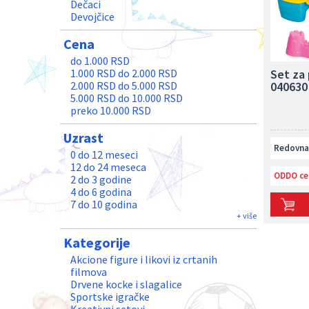
Dečaci
Devojčice
Cena
do 1.000 RSD
Set za 
1.000 RSD do 2.000 RSD
040630
2.000 RSD do 5.000 RSD
5.000 RSD do 10.000 RSD
preko 10.000 RSD
Uzrast
Redovna 
0 do 12 meseci
12 do 24 meseca
ODDO ce
2 do 3 godine
4 do 6 godina
7 do 10 godina
11 do 13 godina
+ više
Teenage
Kategorije
Odrasli
Akcione figure i likovi iz crtanih
filmova
Drvene kocke i slagalice
Sportske igračke