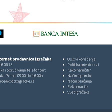
ernet prodavnica igračaka
Uslovi korišćenja
16 06 73
Politika privatnosti
ka i poručivanje telefonom:
Kako naručiti?
k - Petak: 09:00 do 16:00h
Način isporuke
fice@oddoigracke.rs
Način plaćanja
Reklamacije
Svet igračaka