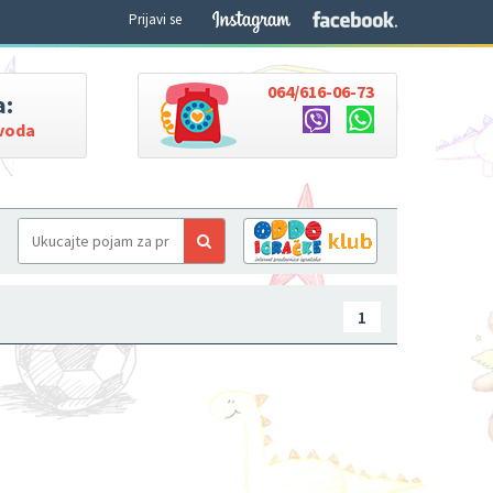
Prijavi se
064/616-06-73
a:
zvoda
1