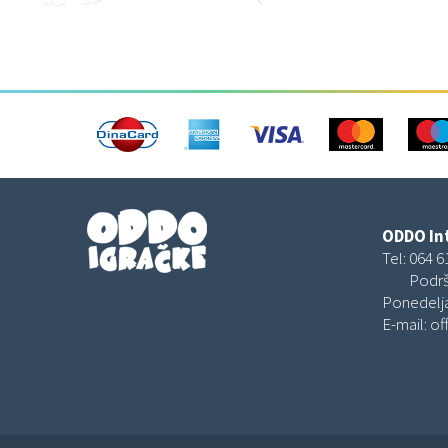
Plišane i mekane igračke za bebe
Muzičke bebi igračke
Igračke za krevetac i kolica
Memo, Domino, Šah, Ne ljuti se čoveče
Školske torbe za niže razrede
devojčice
Rančevi za Teenage devojčice
TORBE NA RAME NOVČANICI I
NESESERI
ODDO Int
Tel:
064 6
Podrš
Ponedelja
E-mail:
of