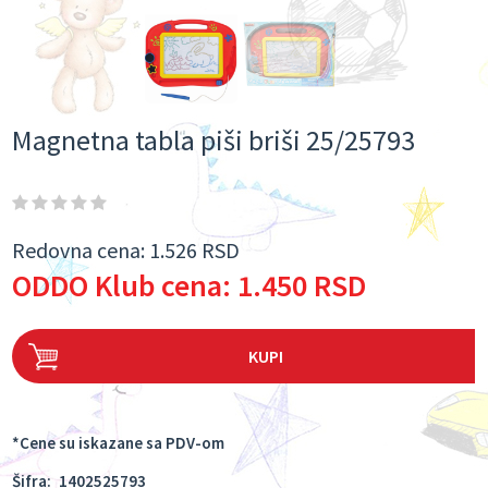
Magnetna tabla piši briši 25/25793
Redovna cena:
1.526 RSD
ODDO Klub cena:
1.450 RSD
KUPI
*Cene su iskazane sa PDV-om
Šifra:
1402525793