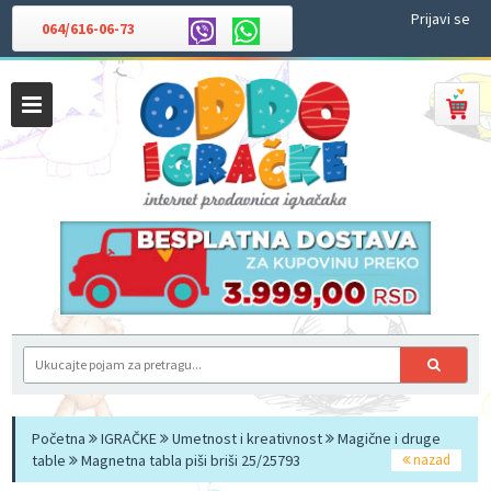
Prijavi se
064/616-06-73
Početna
IGRAČKE
Umetnost i kreativnost
Magične i druge
table
Magnetna tabla piši briši 25/25793
nazad