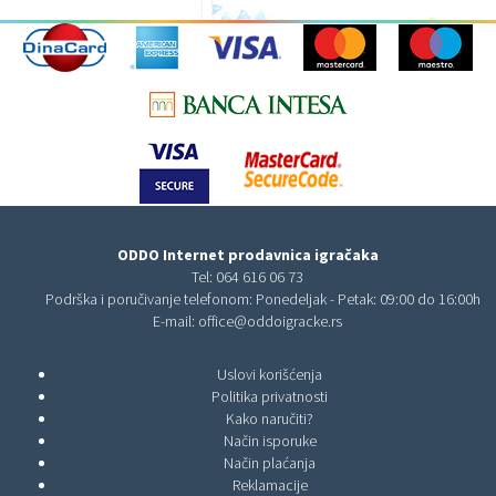
ODDO Internet prodavnica igračaka
Tel:
064 616 06 73
Podrška i poručivanje telefonom: Ponedeljak - Petak: 09:00 do 16:00h
E-mail:
office@oddoigracke.rs
Uslovi korišćenja
Politika privatnosti
Kako naručiti?
Način isporuke
Način plaćanja
Reklamacije