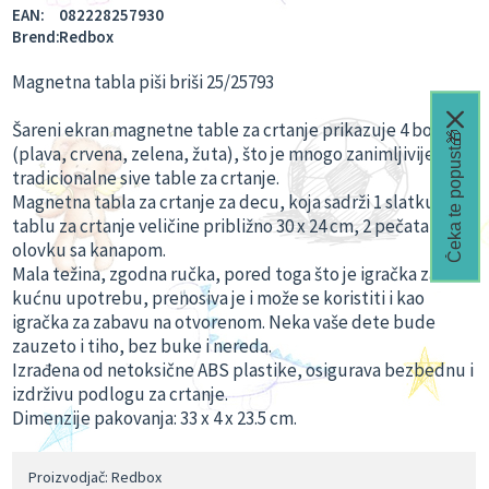
EAN:
082228257930
Brend:
Redbox
Magnetna tabla piši briši 25/25793
Šareni ekran magnetne table za crtanje prikazuje 4 boje
Čeka te popust🎁
(plava, crvena, zelena, žuta), što je mnogo zanimljivije od
tradicionalne sive table za crtanje.
Magnetna tabla za crtanje za decu, koja sadrži 1 slatku
tablu za crtanje veličine približno 30 x 24 cm, 2 pečata, 1
olovku sa kanapom.
Mala težina, zgodna ručka, pored toga što je igračka za
kućnu upotrebu, prenosiva je i može se koristiti i kao
igračka za zabavu na otvorenom. Neka vaše dete bude
zauzeto i tiho, bez buke i nereda.
Izrađena od netoksične ABS plastike, osigurava bezbednu i
izdrživu podlogu za crtanje.
Dimenzije pakovanja: 33 x 4 x 23.5 cm.
Proizvodjač: Redbox