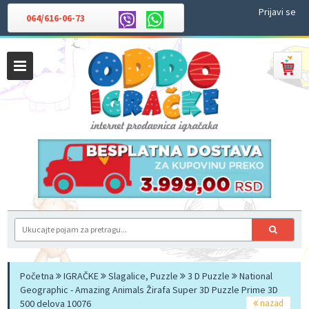
Prijavi se
064/616-06-73
Početna
IGRAČKE
Slagalice, Puzzle
3 D Puzzle
National
Geographic - Amazing Animals Žirafa Super 3D Puzzle Prime 3D
500 delova 10076
nazad