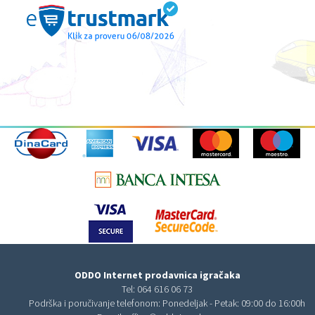
ODDO Internet prodavnica igračaka
Tel:
064 616 06 73
Podrška i poručivanje telefonom: Ponedeljak - Petak: 09:00 do 16:00h