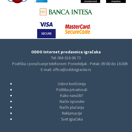
ODDO Internet prodavnica igračaka
Tel:
064 616 06 73
Podrška i poručivanje telefonom: Ponedeljak - Petak: 09:00 do 16:00h
E-mail:
office@oddoigracke.rs
Uslovi korišćenja
Politika privatnosti
Kako naručiti?
Način isporuke
Način plaćanja
Reklamacije
Svet igračaka