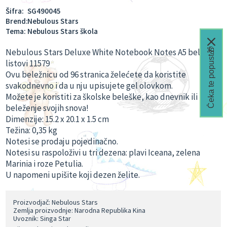
Šifra:
SG490045
Brend:
Nebulous Stars
Tema:
Nebulous Stars škola
Čeka te popust🎁
Nebulous Stars Deluxe White Notebook Notes A5 beli
listovi 11579
Ovu beležnicu od 96 stranica želećete da koristite
svakodnevno i da u nju upisujete gel olovkom.
Možete je koristiti za školske beleške, kao dnevnik ili za
beleženje svojih snova!
Dimenzije: 15.2 x 20.1 x 1.5 cm
Težina: 0,35 kg
Notesi se prodaju pojedinačno.
Notesi su raspoloživi u tri dezena: plavi Iceana, zelena
Marinia i roze Petulia.
U napomeni upišite koji dezen želite.
Proizvodjač: Nebulous Stars
Zemlja proizvodnje: Narodna Republika Kina
Uvoznik: Singa Star