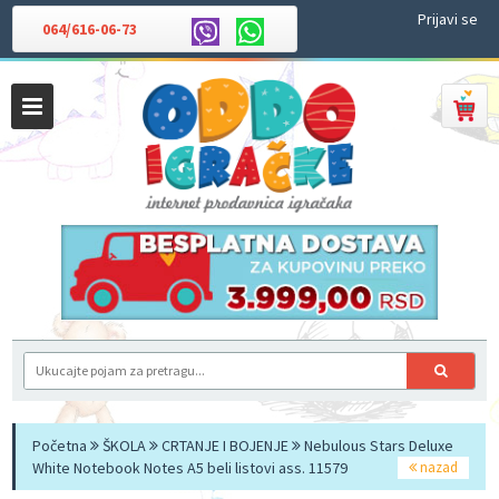
Prijavi se
064/616-06-73
Početna
ŠKOLA
CRTANJE I BOJENJE
Nebulous Stars Deluxe
White Notebook Notes A5 beli listovi ass. 11579
nazad