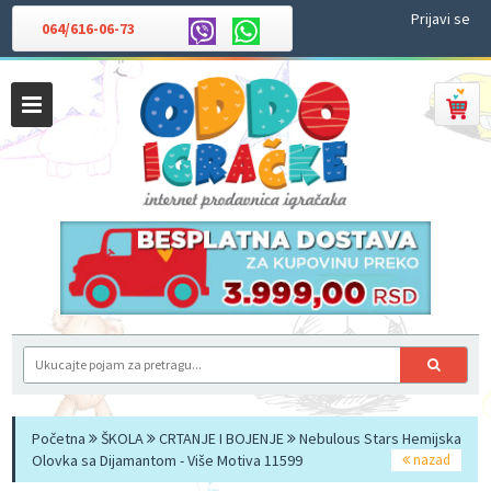
Prijavi se
064/616-06-73
Početna
ŠKOLA
CRTANJE I BOJENJE
Nebulous Stars Hemijska
Olovka sa Dijamantom - Više Motiva 11599
nazad