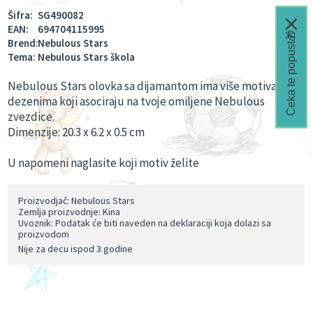
Šifra:
SG490082
EAN:
694704115995
Čeka te popust🎁
Brend:
Nebulous Stars
Tema:
Nebulous Stars škola
Nebulous Stars olovka sa dijamantom ima više motiva, sa
dezenima koji asociraju na tvoje omiljene Nebulous
zvezdice.
Dimenzije: 20.3 x 6.2 x 0.5 cm
U napomeni naglasite koji motiv želite
Proizvodjač: Nebulous Stars
Zemlja proizvodnje: Kina
Uvoznik: Podatak će biti naveden na deklaraciji koja dolazi sa
proizvodom
Nije za decu ispod 3 godine