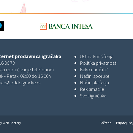
ernet prodavnica igračaka
Uslovi korišćenja
16 06 73
Politika privatnosti
ka i poručivanje telefonom:
Kako naručiti?
k - Petak: 09:00 do 16:00h
Način isporuke
fice@oddoigracke.rs
Način plaćanja
Reklamacije
Svet igračaka
by
Web Factory
Početna
Prijatelji sa