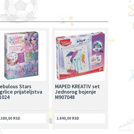
ebulous Stars
MAPED KREATIV set
grlice prijateljstva
Jednorog bojenje
1024
M907048
.380,00 RSD
1.640,00 RSD