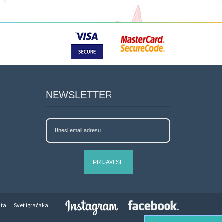
NEWSLETTER
PRIJAVI SE
jta
Svet igračaka