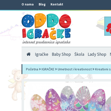
O nama
Blog
Kontakt
Igračke
Baby Shop
Škola
Lady Shop
Početna
IGRAČKE
Umetnost i kreativnost
Kreativni 