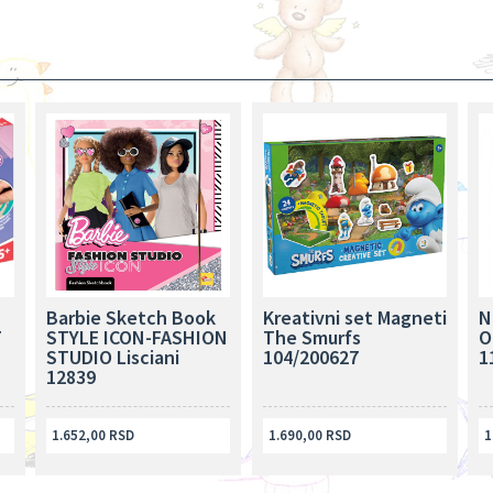
Barbie Sketch Book
Kreativni set Magneti
N
7
STYLE ICON-FASHION
The Smurfs
O
STUDIO Lisciani
104/200627
1
12839
1.652,00 RSD
1.690,00 RSD
1