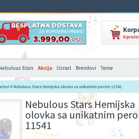
Korp
0 proi
Nebulous Stars
Akcija
Uzrast
Brendovi
Teme
setovi
Nebulous Stars Hemijska olovka sa unikatnim perom 11541
Nebulous Stars Hemijska
olovka sa unikatnim per
11541