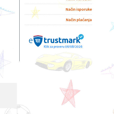
Način isporuke
Način plaćanja
.