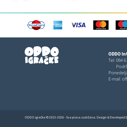
ODDO Int
Tel:
064 6
Podrš
Ponedelja
E-mail:
of
ODDO igračke © 2013-2026 - Sva prava zadržana. Design & Developed 