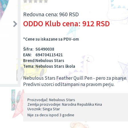
Redovna cena:
960 RSD
ODDO Klub cena:
912 RSD
*Cene su iskazane sa PDV-om
Šifra:
SG490038
EAN:
694704115421
Brend:
Nebulous Stars
Tema:
Nebulous Stars škola
Nebulous Stars Feather Quill Pen - pero za pisanje
Predivni uzorci odštampani na pravom perju.
Proizvodjač: Nebulous Stars
Zemlja proizvodnje: Narodna Republika Kina
Uvoznik: Singa Star
Nije za decu ispod 3 godine