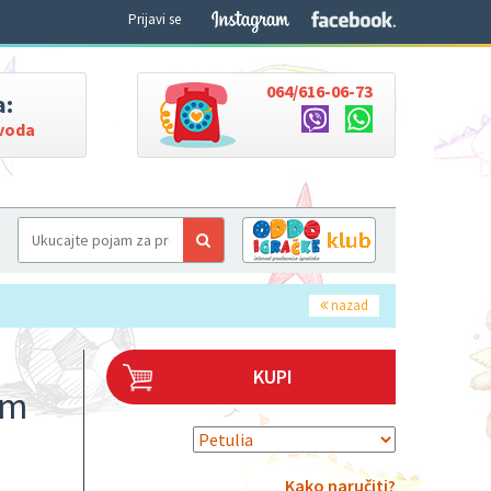
Prijavi se
064/616-06-73
a:
zvoda
nazad
KUPI
om
Kako naručiti?