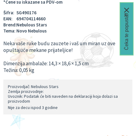
*Cene su iskazane sa PDV-om
Šifra:
SG490176
Čeka te popust🎁
EAN:
694704114660
Brend:
Nebulous Stars
Tema:
Novo Nebulous
Neka vaše ruke budu zauzete i vaš um miran uz ove
opuštajuće mekane prijateljice!
Dimenzija ambalaže: 14,3 × 18,6 × 1,5 cm
Težina: 0,05 kg
Proizvodjač: Nebulous Stars
Zemlja proizvodnje:
Uvoznik: Podatak će biti naveden na deklaraciji koja dolazi sa
proizvodom
Nije za decu ispod 3 godine