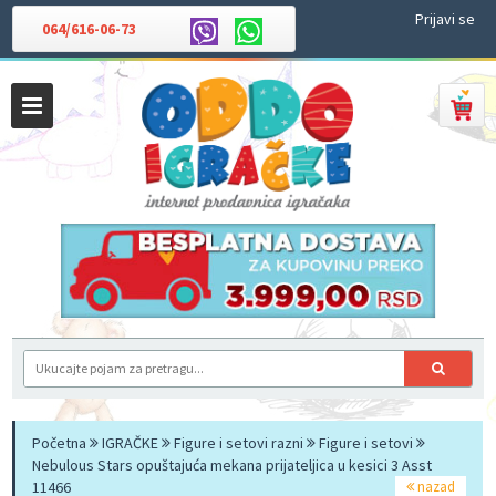
Prijavi se
064/616-06-73
Početna
IGRAČKE
Figure i setovi razni
Figure i setovi
Nebulous Stars opuštajuća mekana prijateljica u kesici 3 Asst
11466
nazad