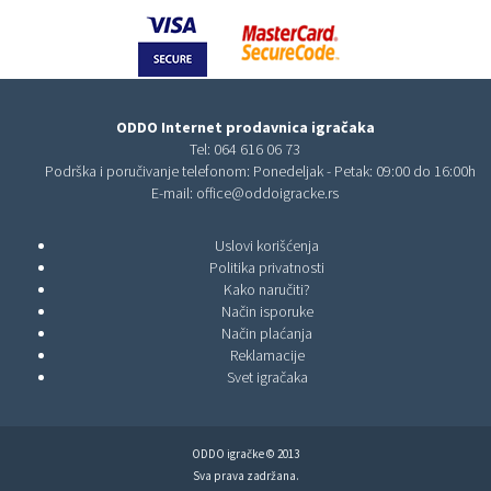
ODDO Internet prodavnica igračaka
Tel:
064 616 06 73
Podrška i poručivanje telefonom: Ponedeljak - Petak: 09:00 do 16:00h
E-mail:
office@oddoigracke.rs
Uslovi korišćenja
Politika privatnosti
Kako naručiti?
Način isporuke
Način plaćanja
Reklamacije
Svet igračaka
ODDO igračke © 2013
Sva prava zadržana.