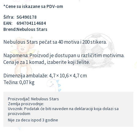
*Cene su iskazane sa PDV-om
Šifra:
SG490178
EAN:
694704114684
Brend:
Nebulous Stars
Nebulous Stars pečat sa 40 motiva i 200 stikera.
Napomena: Proizvod je dostupan u različitim motivima.
Cena je za 1 komad, izaberite koji želite.
Dimenzija ambalaže: 4,7 × 10,6 × 4,7 cm
Težina: 0,07 kg
Proizvodjač: Nebulous Stars
Zemlja proizvodnje:
Uvoznik: Podatak će biti naveden na deklaraciji koja dolazi sa
proizvodom
Nije za decu ispod 3 godine