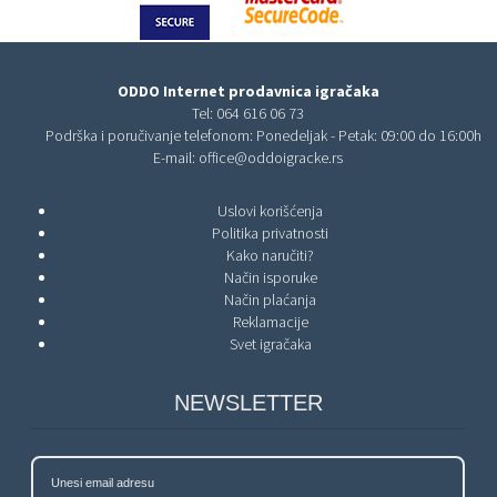
ODDO Internet prodavnica igračaka
Tel:
064 616 06 73
Podrška i poručivanje telefonom: Ponedeljak - Petak: 09:00 do 16:00h
E-mail:
office@oddoigracke.rs
Uslovi korišćenja
Politika privatnosti
Kako naručiti?
Način isporuke
Način plaćanja
Reklamacije
Svet igračaka
NEWSLETTER