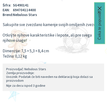
Šifra:
SG490141
EAN:
694704114400
Čeka te popust🎁
Brend:
Nebulous Stars
Sakupite sve zvezdano kamenje svojih omiljenih zvezda!
Otkrijte njihove karakteristike i lepote, ali pre svega
njihove snage!
Dimenzije: 7,5 × 5,3 × 8,4 cm
Težina: 0,12 kg
Proizvodjač: Nebulous Stars
Zemlja proizvodnje:
Uvoznik: Podatak će biti naveden na deklaraciji koja dolazi sa
proizvodom
Nije za decu ispod 3 godine