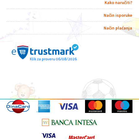
Kako naručiti?
Način isporuke
Način plaćanja